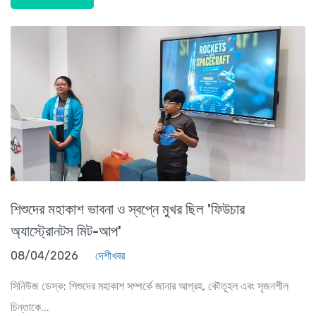
শিশুদের মহাকাশ ভাবনা ও স্বপ্নে মুখর ছিল 'ফিউচার
অ্যাস্ট্রোনটস মিট-আপ'
08/04/2026
দেশীখবর
সিনিউজ ডেস্ক: শিশুদের মহাকাশ সম্পর্কে জানার আগ্রহ, কৌতূহল এবং সৃজনশীল
চিন্তাকে...