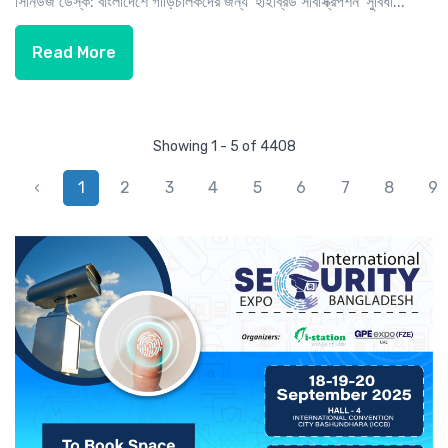
সিনিউজ ডেস্ক: বাংলাদেশে গাড়িচালকদের জন্য 'হাইব্রিড সাবস্ক্রিপশন' সুবিধা...
Read More
Showing 1 - 5 of 4408
‹
1
2
3
4
5
6
7
8
9