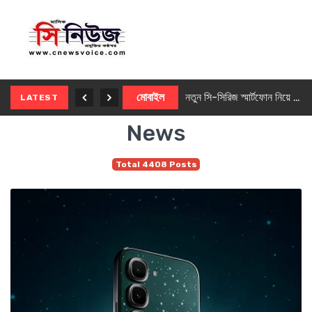
নতুন ৫জি মাস্টার ফোন আনছে ইনফিনিক্স
মোবাইল
নতুন সি-সিরিজ স্মার্টফোন নিয়ে আসছে রিয়েলমি
LATEST
News
Total 4408 Posts