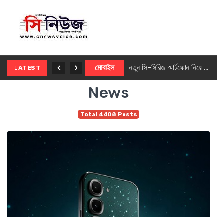
নতুন ৫জি মাস্টার ফোন আনছে ইনফিনিক্স
মোবাইল
নতুন সি-সিরিজ স্মার্টফোন নিয়ে আসছে রিয়েলমি
LATEST
News
Total 4408 Posts