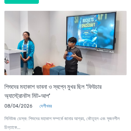
শিশুদের মহাকাশ ভাবনা ও স্বপ্নে মুখর ছিল 'ফিউচার
অ্যাস্ট্রোনটস মিট-আপ'
08/04/2026
দেশীখবর
সিনিউজ ডেস্ক: শিশুদের মহাকাশ সম্পর্কে জানার আগ্রহ, কৌতূহল এবং সৃজনশীল
চিন্তাকে...