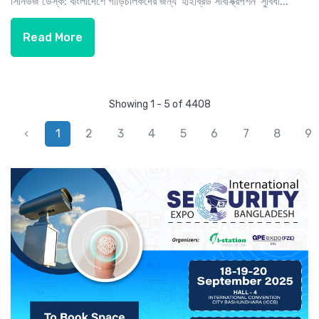
সিনিউজ ডেস্ক: বাংলাদেশে গাড়িচালকদের জন্য 'হাইব্রিড সাবস্ক্রিপশন' সুবিধা...
Read More
Showing 1 - 5 of 4408
‹
1
2
3
4
5
6
7
8
9