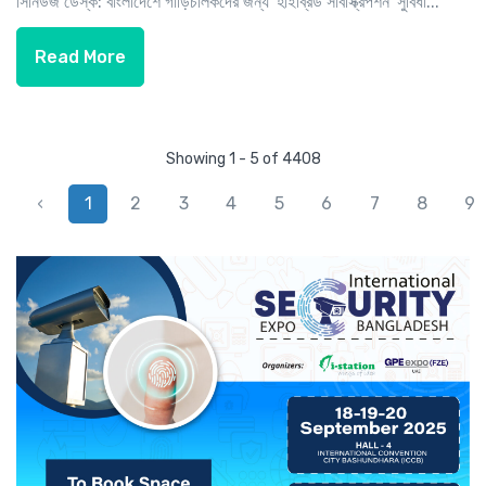
সিনিউজ ডেস্ক: বাংলাদেশে গাড়িচালকদের জন্য 'হাইব্রিড সাবস্ক্রিপশন' সুবিধা...
Read More
Showing 1 - 5 of 4408
‹
1
2
3
4
5
6
7
8
9