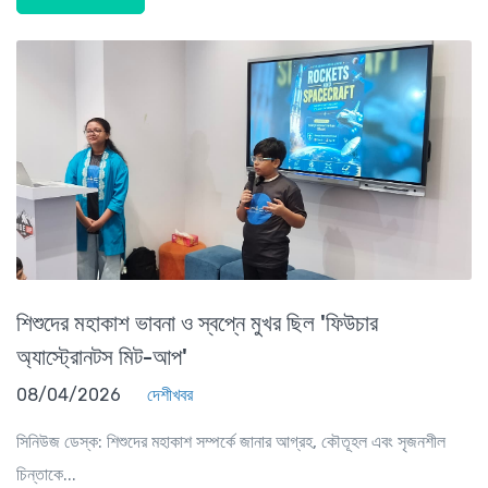
শিশুদের মহাকাশ ভাবনা ও স্বপ্নে মুখর ছিল 'ফিউচার
অ্যাস্ট্রোনটস মিট-আপ'
08/04/2026
দেশীখবর
সিনিউজ ডেস্ক: শিশুদের মহাকাশ সম্পর্কে জানার আগ্রহ, কৌতূহল এবং সৃজনশীল
চিন্তাকে...