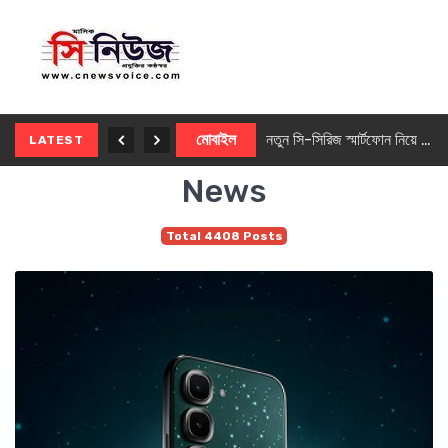
নতুন ৫জি মাস্টার ফোন আনছে ইনফিনিক্স
মোবাইল
নতুন সি-সিরিজ স্মার্টফোন নিয়ে আসছে রিয়েলমি
LATEST
News
Total 4408 Posts