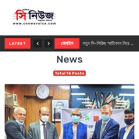
নতুন ৫জি মাস্টার ফোন আনছে ইনফিনিক্স
মোবাইল
নতুন সি-সিরিজ স্মার্টফোন নিয়ে আসছে রিয়েলমি
LATEST
News
Total 14 Posts