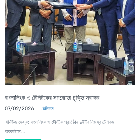
বাংলালিংক ও টেলিটকের সমঝোতা চুক্তি স্বাক্ষর
07/02/2026
টেলিকম
সিনিউজ ডেস্ক: বাংলালিংক ও টেলিটক প্রতিষ্ঠান দুইটির নিজস্ব টেলিকম
অবকাঠামো...