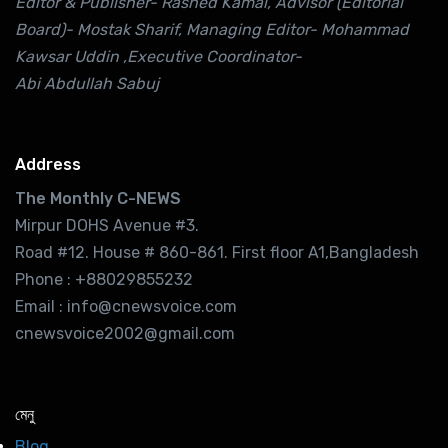
Editor & Publisher- Rashed Kamal, Advisor (Editorial
Board)- Mostak Sharif, Managing Editor- Mohammad
Kawsar Uddin ,Executive Coordinator-
Abi Abdullah Sabuj
Address
The Monthly C-NEWS
Mirpur DOHS Avenue #3.
Road #12. House # 860-861. First floor A1,Bangladesh
Phone : +88029855232
Email : info@cnewsvoice.com
cnewsvoice2002@gmail.com
মেনু
Blog