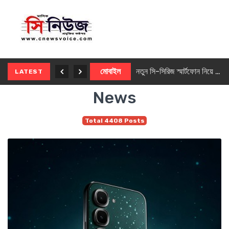
নতুন ৫জি মাস্টার ফোন আনছে ইনফিনিক্স
মোবাইল
নতুন সি-সিরিজ স্মার্টফোন নিয়ে আসছে রিয়েলমি
LATEST
News
Total 4408 Posts