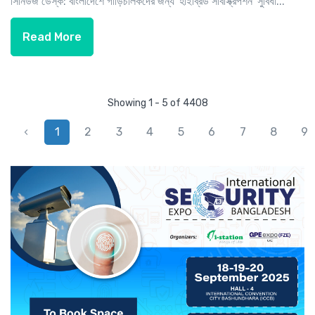
সিনিউজ ডেস্ক: বাংলাদেশে গাড়িচালকদের জন্য 'হাইব্রিড সাবস্ক্রিপশন' সুবিধা...
Read More
Showing 1 - 5 of 4408
‹
1
2
3
4
5
6
7
8
9