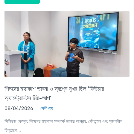
শিশুদের মহাকাশ ভাবনা ও স্বপ্নে মুখর ছিল 'ফিউচার
অ্যাস্ট্রোনটস মিট-আপ'
08/04/2026
দেশীখবর
সিনিউজ ডেস্ক: শিশুদের মহাকাশ সম্পর্কে জানার আগ্রহ, কৌতূহল এবং সৃজনশীল
চিন্তাকে...