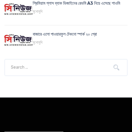
প্রিমিয়াম গ্লাস ব্যাক ডিজাইনের রেডমি A3 নিয়ে এসেছে শাওমি
মুখোমুখি
বাজারে এলো পাওয়ারফুল টেকনো স্পার্ক ২০ প্রো
মুখোমুখি