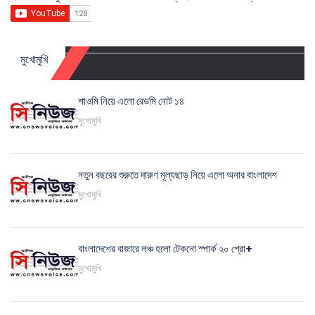
মুখোমুখি
শাওমি নিয়ে এলো রেডমি নোট ১৪
মুখোমুখি
নতুন বছরের শুরুতে দারুণ মূল্যছাড় নিয়ে এলো অনার বাংলাদেশ
মুখোমুখি
বাংলাদেশের বাজারে লঞ্চ হলো টেকনো স্পার্ক ২০ প্রো+
মুখোমুখি