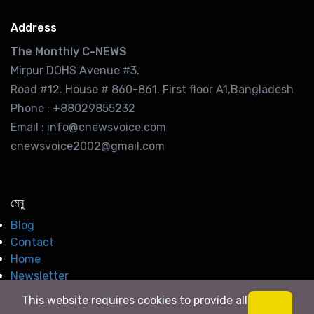
Address
The Monthly C-NEWS
Mirpur DOHS Avenue #3.
Road #12. House # 860-861. First floor A1,Bangladesh
Phone : +88029855232
Email : info@cnewsvoice.com
cnewsvoice2002@gmail.com
মেনু
Blog
Contact
Home
Newsletter
This website requires cookies to provide all