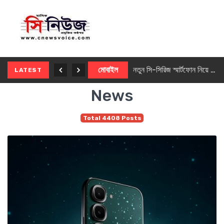
নতুন ৫জি মাস্টার ফোন আনছে ইনফিনিক্স
মোবাইল
নতুন সি-সিরিজ স্মার্টফোন নিয়ে আসছে রিয়েলমি
LATEST
News
Total 4408 Posts