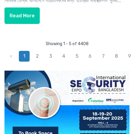
সিনিউজ ডেস্ক: বাংলাদেশে গাড়িচালকদের জন্য 'হাইব্রিড সাবস্ক্রিপশন' সুবিধা...
Read More
Showing 1 - 5 of 4408
‹
1
2
3
4
5
6
7
8
9