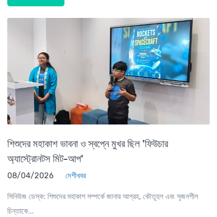
শিশুদের মহাকাশ ভাবনা ও স্বপ্নে মুখর ছিল 'ফিউচার
অ্যাস্ট্রোনটস মিট-আপ'
08/04/2026
দেশীখবর
সিনিউজ ডেস্ক: শিশুদের মহাকাশ সম্পর্কে জানার আগ্রহ, কৌতূহল এবং সৃজনশীল
চিন্তাকে...