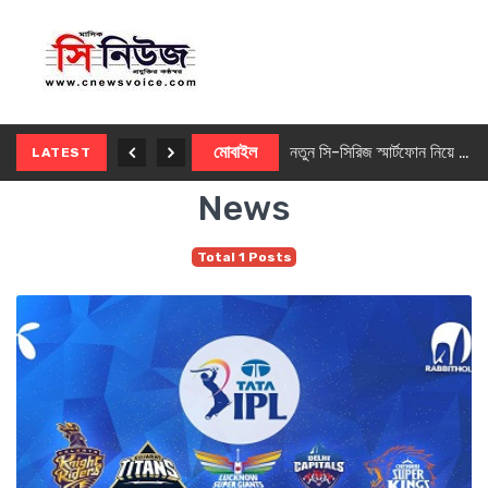
নতুন ৫জি মাস্টার ফোন আনছে ইনফিনিক্স
মোবাইল
নতুন সি-সিরিজ স্মার্টফোন নিয়ে আসছে রিয়েলমি
LATEST
News
Total 1 Posts