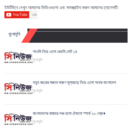
ইউটিউবে দেখুন আমাদের ভিডিওগুলো এবং সাবস্ক্রাইব করুন আমাদের চ্যানেলটি:
মুখোমুখি
শাওমি নিয়ে এলো রেডমি নোট ১৪
মুখোমুখি
নতুন বছরের শুরুতে দারুণ মূল্যছাড় নিয়ে এলো অনার বাংলাদেশ
মুখোমুখি
বাংলাদেশের বাজারে লঞ্চ হলো টেকনো স্পার্ক ২০ প্রো+
মুখোমুখি