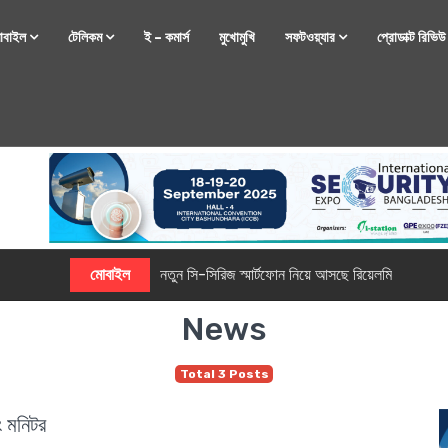
োবাইল
টেলিকম
ই – কমার্স
মুখোমুখি
সফটওয়্যার
প্রোডাক্ট রিভি
্টফোন নিয়ে আসছে রিয়েলমি
News
Total 3 Posts
 মনিটর