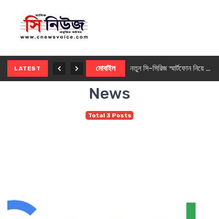
নতুন ৫জি মাস্টার ফোন আনছে ইনফিনিক্স
মোবাইল
নতুন সি-সিরিজ স্মার্টফোন নিয়ে আসছে রিয়েলমি
LATEST
News
Total 3 Posts