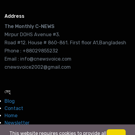
Address
The Monthly C-NEWS
Mirpur DOHS Avenue #3.
Road #12. House # 860-861. First floor A1,Bangladesh
Phone : +88029855232
Email : info@cnewsvoice.com
cnewsvoice2002@gmail.com
মেনু
Blog
Contact
Home
Newsletter
This website requires cookies to provide all