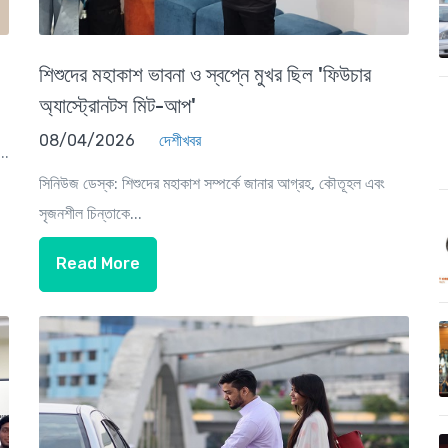
শিশুদের মহাকাশ ভাবনা ও স্বপ্নে মুখর ছিল 'ফিউচার
অ্যাস্ট্রোনটস মিট-আপ'
08/04/2026
দেশীখবর
..
সিনিউজ ডেস্ক: শিশুদের মহাকাশ সম্পর্কে জানার আগ্রহ, কৌতূহল এবং
সৃজনশীল চিন্তাকে...
Read More