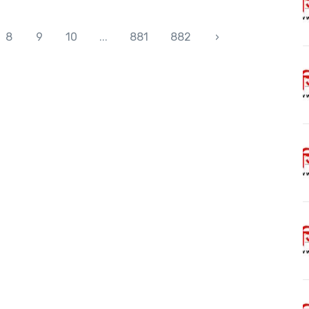
8
9
10
...
881
882
›