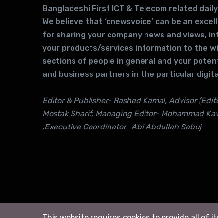
Bangladeshi First ICT & Telecom related daily
We believe that ‘cnewsvoice’ can be an excel
for sharing your company news and views, in
your products/services information to the w
sections of people in general and your potent
and business partners in the particular digita
Editor & Publisher- Rashed Kamal, Advisor (Edito
Mostak Sharif, Managing Editor- Mohammad Ka
,Executive Coordinator- Abi Abdullah Sabuj
© 2026
সি নিউজ
. All right Reserved
This website requires cookies to provide all of i