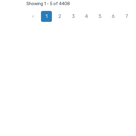
Showing 1 - 5 of 4408
‹
1
2
3
4
5
6
7