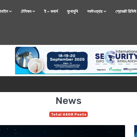
োবাইল
টেলিকম
ই – কমার্স
মুখোমুখি
সফটওয়্যার
প্রোডাক্ট রিভি
্টফোন নিয়ে আসছে রিয়েলমি
News
Total 4408 Posts