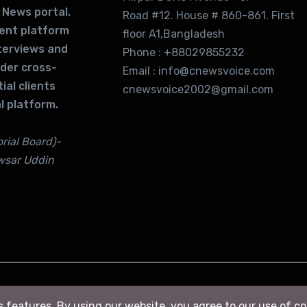
 News portal.
Road #12. House # 860-861. First
lent platform
floor A1,Bangladesh
terviews and
Phone : +88029855232
ider cross-
Email : info@cnewsvoice.com
ial clients
cnewsvoice2002@gmail.com
l platform.
rial Board)-
wsar Uddin
ts features. By using our website, you agree to our use of c