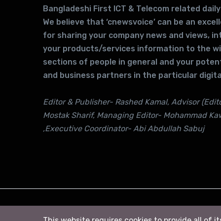
Bangladeshi First ICT & Telecom related daily
We believe that ‘cnewsvoice’ can be an excel
for sharing your company news and views, in
your products/services information to the w
sections of people in general and your potent
and business partners in the particular digita
Editor & Publisher- Rashed Kamal, Advisor (Edito
Mostak Sharif, Managing Editor- Mohammad Ka
,Executive Coordinator- Abi Abdullah Sabuj
© 2026
সি নিউজ
. All right Reserved
This website requires cookies to provide all of i