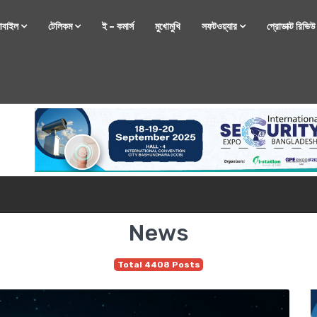
োবাইল
টেলিকম
ই – কমার্স
মুখোমুখি
সফটওয়্যার
প্রোডাক্ট রিভি
্টফোন নিয়ে আসছে রিয়েলমি
News
Total 4408 Posts