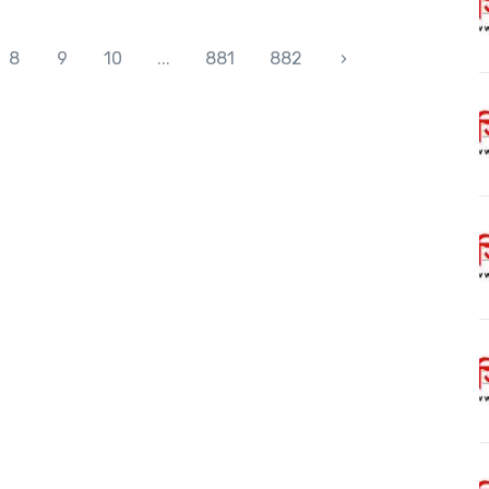
8
9
10
...
881
882
›