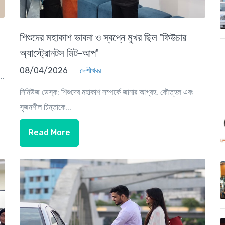
শিশুদের মহাকাশ ভাবনা ও স্বপ্নে মুখর ছিল 'ফিউচার
অ্যাস্ট্রোনটস মিট-আপ'
08/04/2026
দেশীখবর
..
সিনিউজ ডেস্ক: শিশুদের মহাকাশ সম্পর্কে জানার আগ্রহ, কৌতূহল এবং
সৃজনশীল চিন্তাকে...
Read More