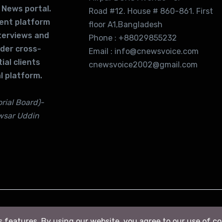
 News portal.
Road #12. House # 860-861. First
lent platform
floor A1,Bangladesh
terviews and
Phone : +88029855232
ider cross-
Email : info@cnewsvoice.com
ial clients
cnewsvoice2002@gmail.com
l platform.
rial Board)-
wsar Uddin
ts features. By using our website, you agree to our use of c