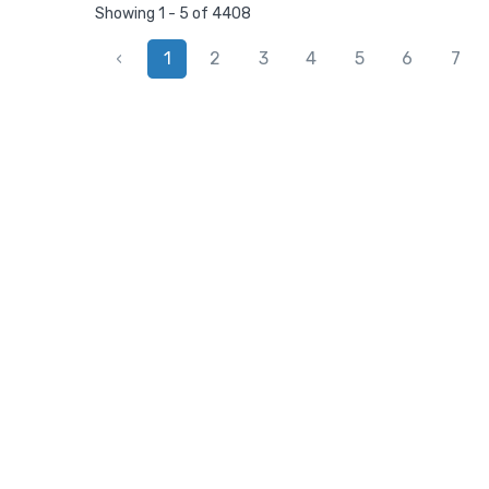
Showing 1 - 5 of 4408
‹
1
2
3
4
5
6
7