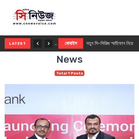
নতুন ৫জি মাস্টার ফোন আনছে ইনফিনিক্স
মোবাইল
নতুন সি-সিরিজ স্মার্টফোন নিয়ে আসছে রিয়েলমি
LATEST
News
Total 1 Posts