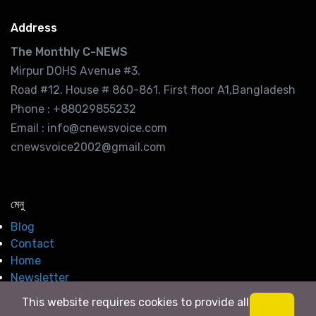
Address
The Monthly C-NEWS
Mirpur DOHS Avenue #3.
Road #12. House # 860-861. First floor A1,Bangladesh
Phone : +88029855232
Email : info@cnewsvoice.com
cnewsvoice2002@gmail.com
মেনু
Blog
Contact
Home
Newsletter
This website requires cookies to provide all