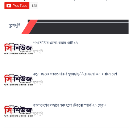
মুখোমুখি
শাওমি নিয়ে এলো রেডমি নোট ১৪
মুখোমুখি
নতুন বছরের শুরুতে দারুণ মূল্যছাড় নিয়ে এলো অনার বাংলাদেশ
মুখোমুখি
বাংলাদেশের বাজারে লঞ্চ হলো টেকনো স্পার্ক ২০ প্রো+
মুখোমুখি