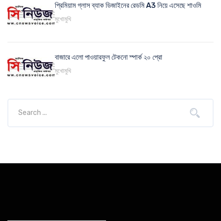
প্রিমিয়াম গ্লাস ব্যাক ডিজাইনের রেডমি A3 নিয়ে এসেছে শাওমি
মুখোমুখি
বাজারে এলো পাওয়ারফুল টেকনো স্পার্ক ২০ প্রো
মুখোমুখি