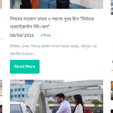
শিশুদের মহাকাশ ভাবনা ও স্বপ্নে মুখর ছিল 'ফিউচার
অ্যাস্ট্রোনটস মিট-আপ'
08/04/2026
দেশীখবর
..
সিনিউজ ডেস্ক: শিশুদের মহাকাশ সম্পর্কে জানার আগ্রহ, কৌতূহল এবং
সৃজনশীল চিন্তাকে...
Read More