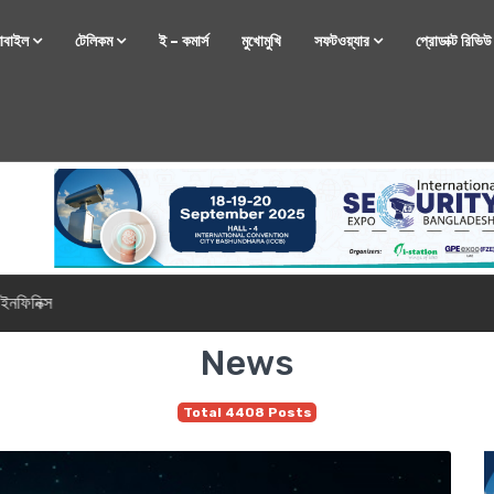
োবাইল
টেলিকম
ই – কমার্স
মুখোমুখি
সফটওয়্যার
প্রোডাক্ট রিভি
্টফোন নিয়ে আসছে রিয়েলমি
News
Total 4408 Posts