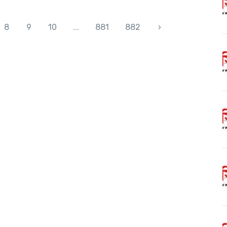
8
9
10
...
881
882
›