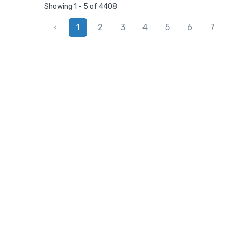
Showing 1 - 5 of 4408
‹
1
2
3
4
5
6
7