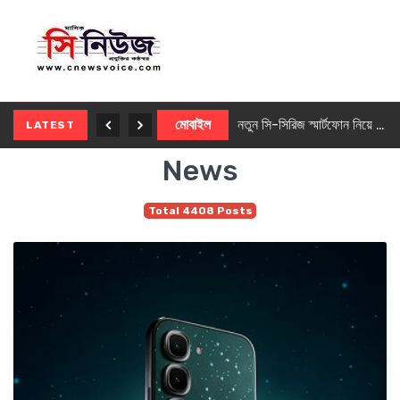
নতুন ৫জি মাস্টার ফোন আনছে ইনফিনিক্স
মোবাইল
নতুন সি-সিরিজ স্মার্টফোন নিয়ে আসছে রিয়েলমি
LATEST
News
Total 4408 Posts