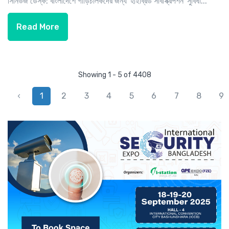
সিনিউজ ডেস্ক: বাংলাদেশে গাড়িচালকদের জন্য 'হাইব্রিড সাবস্ক্রিপশন' সুবিধা...
Read More
Showing 1 - 5 of 4408
‹
1
2
3
4
5
6
7
8
9