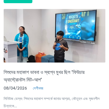
শিশুদের মহাকাশ ভাবনা ও স্বপ্নে মুখর ছিল 'ফিউচার
অ্যাস্ট্রোনটস মিট-আপ'
08/04/2026
দেশীখবর
সিনিউজ ডেস্ক: শিশুদের মহাকাশ সম্পর্কে জানার আগ্রহ, কৌতূহল এবং সৃজনশীল
চিন্তাকে...