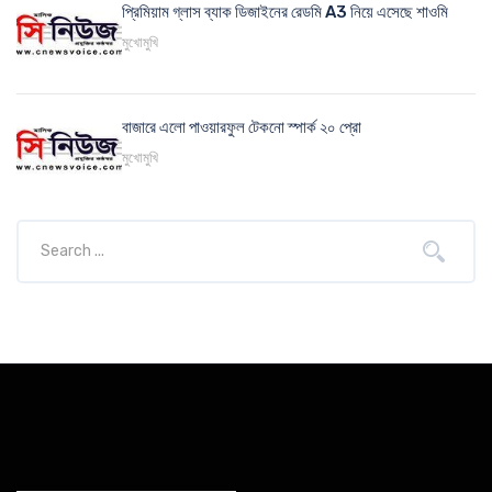
প্রিমিয়াম গ্লাস ব্যাক ডিজাইনের রেডমি A3 নিয়ে এসেছে শাওমি
মুখোমুখি
বাজারে এলো পাওয়ারফুল টেকনো স্পার্ক ২০ প্রো
মুখোমুখি