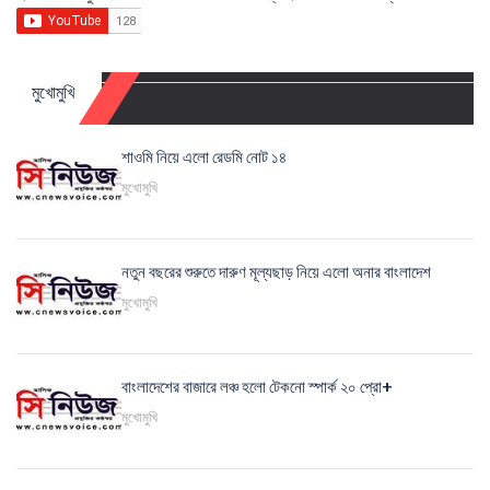
মুখোমুখি
শাওমি নিয়ে এলো রেডমি নোট ১৪
মুখোমুখি
নতুন বছরের শুরুতে দারুণ মূল্যছাড় নিয়ে এলো অনার বাংলাদেশ
মুখোমুখি
বাংলাদেশের বাজারে লঞ্চ হলো টেকনো স্পার্ক ২০ প্রো+
মুখোমুখি