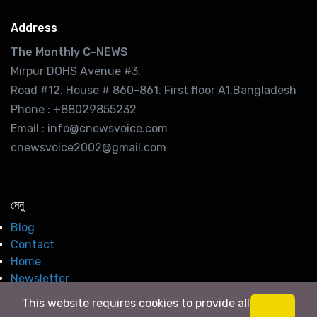
Address
The Monthly C-NEWS
Mirpur DOHS Avenue #3.
Road #12. House # 860-861. First floor A1,Bangladesh
Phone : +88029855232
Email : info@cnewsvoice.com
cnewsvoice2002@gmail.com
মেনু
Blog
Contact
Home
Newsletter
This website requires cookies to provide all