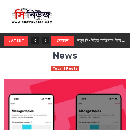
নতুন ৫জি মাস্টার ফোন আনছে ইনফিনিক্স
মোবাইল
নতুন সি-সিরিজ স্মার্টফোন নিয়ে আসছে রিয়েলমি
LATEST
News
Total 1 Posts