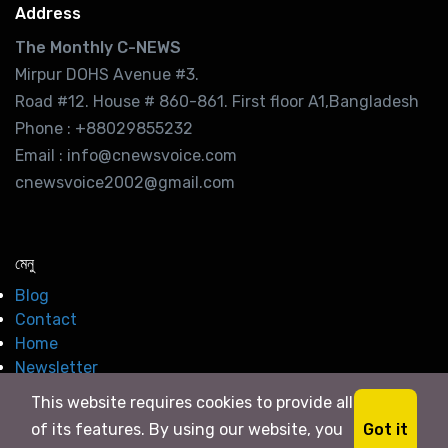
Address
The Monthly C-NEWS
Mirpur DOHS Avenue #3.
Road #12. House # 860-861. First floor A1,Bangladesh
Phone : +88029855232
Email : info@cnewsvoice.com
cnewsvoice2002@gmail.com
মেনু
Blog
Contact
Home
Newsletter
This website requires cookies to provide all
Got it
of its features. By using our website, you