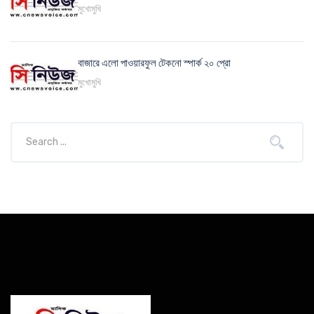
মুখোমুখি
বাজারে এলো পাওয়ারফুল টেকনো স্পার্ক ২০ প্রো
মুখোমুখি