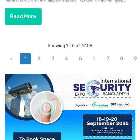
সিনিউজ ডেস্ক: বাংলাদেশে গাড়িচালকদের জন্য 'হাইব্রিড সাবস্ক্রিপশন' সুবিধা...
Read More
Showing 1 - 5 of 4408
‹
1
2
3
4
5
6
7
8
9