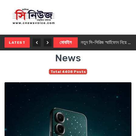
নতুন ৫জি মাস্টার ফোন আনছে ইনফিনিক্স
মোবাইল
নতুন সি-সিরিজ স্মার্টফোন নিয়ে আসছে রিয়েলমি
LATEST
News
Total 4408 Posts