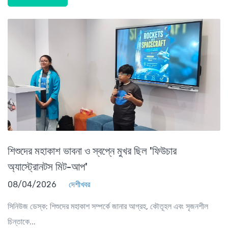
শিশুদের মহাকাশ ভাবনা ও স্বপ্নে মুখর ছিল 'ফিউচার
অ্যাস্ট্রোনটস মিট-আপ'
08/04/2026
দেশীখবর
সিনিউজ ডেস্ক: শিশুদের মহাকাশ সম্পর্কে জানার আগ্রহ, কৌতূহল এবং সৃজনশীল
চিন্তাকে...