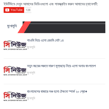
ইউটিউবে দেখুন আমাদের ভিডিওগুলো এবং সাবস্ক্রাইব করুন আমাদের চ্যানেলটি:
মুখোমুখি
শাওমি নিয়ে এলো রেডমি নোট ১৪
মুখোমুখি
নতুন বছরের শুরুতে দারুণ মূল্যছাড় নিয়ে এলো অনার বাংলাদেশ
মুখোমুখি
বাংলাদেশের বাজারে লঞ্চ হলো টেকনো স্পার্ক ২০ প্রো+
মুখোমুখি