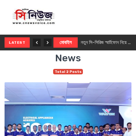
নতুন ৫জি মাস্টার ফোন আনছে ইনফিনিক্স
মোবাইল
নতুন সি-সিরিজ স্মার্টফোন নিয়ে আসছে রিয়েলমি
LATEST
News
Total 2 Posts