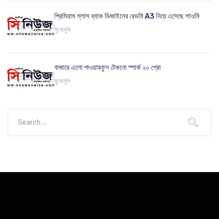
প্রিমিয়াম গ্লাস ব্যাক ডিজাইনের রেডমি A3 নিয়ে এসেছে শাওমি
মুখোমুখি
বাজারে এলো পাওয়ারফুল টেকনো স্পার্ক ২০ প্রো
মুখোমুখি