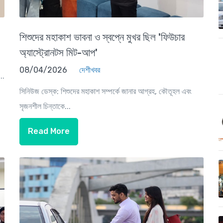
শিশুদের মহাকাশ ভাবনা ও স্বপ্নে মুখর ছিল 'ফিউচার
অ্যাস্ট্রোনটস মিট-আপ'
08/04/2026
দেশীখবর
..
সিনিউজ ডেস্ক: শিশুদের মহাকাশ সম্পর্কে জানার আগ্রহ, কৌতূহল এবং
সৃজনশীল চিন্তাকে...
Read More