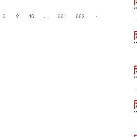
8
9
10
...
881
882
›