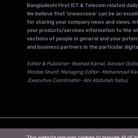
Bangladeshi First ICT & Telecom related daily
We believe that ‘cnewsvoice’ can be an excel
for sharing your company news and views, in
your products/services information to the w
sections of people in general and your potent
and business partners in the particular digita
Editor & Publisher- Rashed Kamal, Advisor (Edito
Mostak Sharif, Managing Editor- Mohammad Ka
,Executive Coordinator- Abi Abdullah Sabuj
© 2026
সি নিউজ
. All right Reserved
This website requires cookies to provide all of i