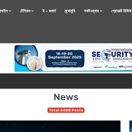
োবাইল
টেলিকম
ই – কমার্স
মুখোমুখি
সফটওয়্যার
প্রোডাক্ট রিভি
্টফোন নিয়ে আসছে রিয়েলমি
News
Total 4408 Posts