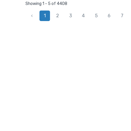
Showing 1 - 5 of 4408
‹
1
2
3
4
5
6
7