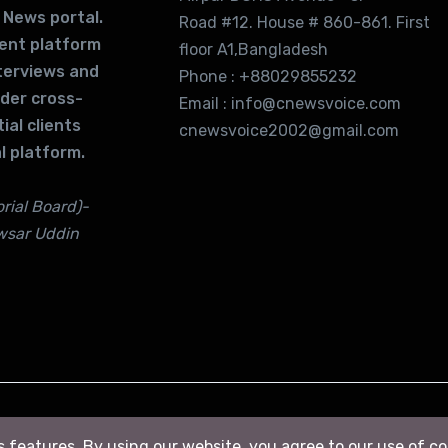
 News portal.
Road #12. House # 860-861. First
lent platform
floor A1,Bangladesh
terviews and
Phone : +88029855232
ider cross-
Email : info@cnewsvoice.com
ial clients
cnewsvoice2002@gmail.com
l platform.
rial Board)-
wsar Uddin
ts features. By using our website, you agree to our use of c