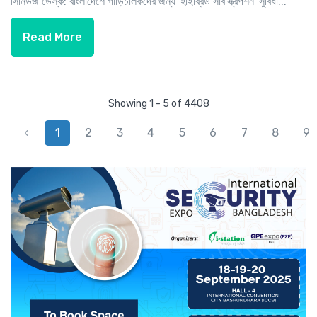
সিনিউজ ডেস্ক: বাংলাদেশে গাড়িচালকদের জন্য 'হাইব্রিড সাবস্ক্রিপশন' সুবিধা...
Read More
Showing 1 - 5 of 4408
‹
1
2
3
4
5
6
7
8
9