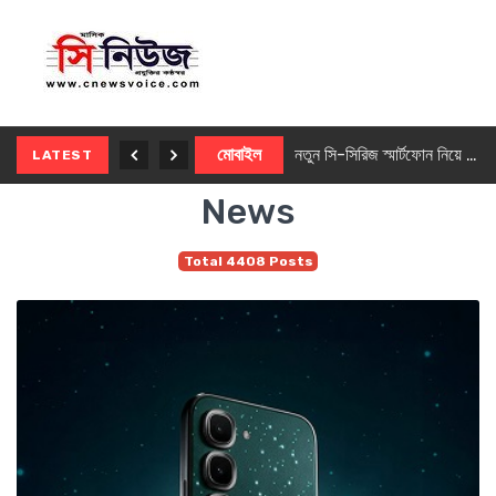
নতুন ৫জি মাস্টার ফোন আনছে ইনফিনিক্স
মোবাইল
নতুন সি-সিরিজ স্মার্টফোন নিয়ে আসছে রিয়েলমি
LATEST
News
Total 4408 Posts