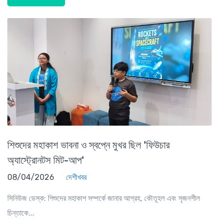
শিশুদের মহাকাশ ভাবনা ও স্বপ্নে মুখর ছিল 'ফিউচার
অ্যাস্ট্রোনটস মিট-আপ'
08/04/2026
দেশীখবর
সিনিউজ ডেস্ক: শিশুদের মহাকাশ সম্পর্কে জানার আগ্রহ, কৌতূহল এবং সৃজনশীল
চিন্তাকে...