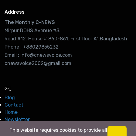
Address
The Monthly C-NEWS
Mirpur DOHS Avenue #3.
Road #12. House # 860-861. First floor A1,Bangladesh
Phone : +88029855232
Email : info@cnewsvoice.com
cnewsvoice2002@gmail.com
মেনু
Blog
Contact
Home
Newsletter
This website requires cookies to provide all