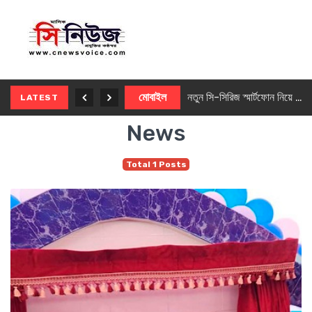
নতুন ৫জি মাস্টার ফোন আনছে ইনফিনিক্স
মোবাইল
নতুন সি-সিরিজ স্মার্টফোন নিয়ে আসছে রিয়েলমি
LATEST
News
Total 1 Posts