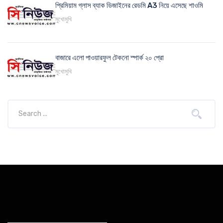
প্রিমিয়াম গ্লাস ব্যাক ডিজাইনের রেডমি A3 নিয়ে এসেছে শাওমি
মুখোমুখি
বাজারে এলো পাওয়ারফুল টেকনো স্পার্ক ২০ প্রো
মুখোমুখি