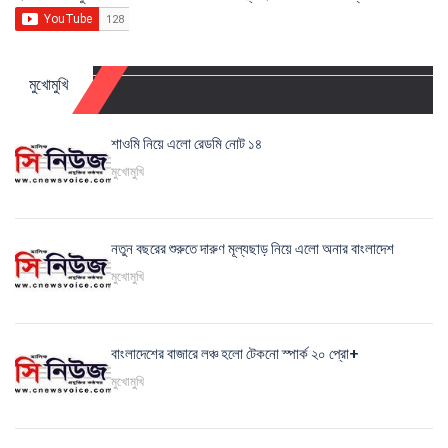
মুখোমুখি
শাওমি নিয়ে এলো রেডমি নোট ১৪
মুখোমুখি
নতুন বছরের শুরুতে দারুণ মূল্যছাড় নিয়ে এলো অনার বাংলাদেশ
মুখোমুখি
বাংলাদেশের বাজারে লঞ্চ হলো টেকনো স্পার্ক ২০ প্রো+
মুখোমুখি