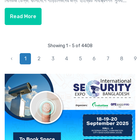
সিনিউজ ডেস্ক: বাংলাদেশে গাড়িচালকদের জন্য 'হাইব্রিড সাবস্ক্রিপশন' সুবিধা...
Read More
Showing 1 - 5 of 4408
‹
1
2
3
4
5
6
7
8
9