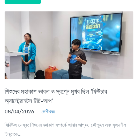
শিশুদের মহাকাশ ভাবনা ও স্বপ্নে মুখর ছিল 'ফিউচার
অ্যাস্ট্রোনটস মিট-আপ'
08/04/2026
দেশীখবর
সিনিউজ ডেস্ক: শিশুদের মহাকাশ সম্পর্কে জানার আগ্রহ, কৌতূহল এবং সৃজনশীল
চিন্তাকে...