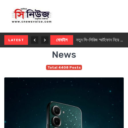
নতুন ৫জি মাস্টার ফোন আনছে ইনফিনিক্স
মোবাইল
নতুন সি-সিরিজ স্মার্টফোন নিয়ে আসছে রিয়েলমি
LATEST
News
Total 4408 Posts