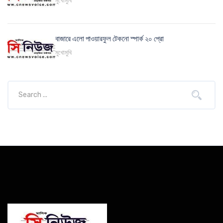
মুখোমুখি
বাজারে এলো পাওয়ারফুল টেকনো স্পার্ক ২০ প্রো
মুখোমুখি