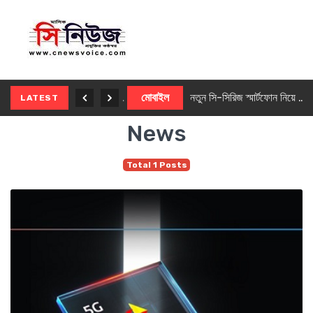
নতুন ৫জি মাস্টার ফোন আনছে ইনফিনিক্স
মোবাইল
নতুন সি-সিরিজ স্মার্টফোন নিয়ে আসছে রিয়েলমি
LATEST
News
Total 1 Posts