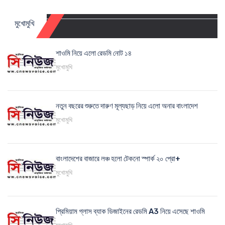
মুখোমুখি
শাওমি নিয়ে এলো রেডমি নোট ১৪
মুখোমুখি
নতুন বছরের শুরুতে দারুণ মূল্যছাড় নিয়ে এলো অনার বাংলাদেশ
মুখোমুখি
বাংলাদেশের বাজারে লঞ্চ হলো টেকনো স্পার্ক ২০ প্রো+
মুখোমুখি
প্রিমিয়াম গ্লাস ব্যাক ডিজাইনের রেডমি A3 নিয়ে এসেছে শাওমি