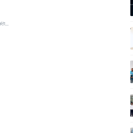
েটে...