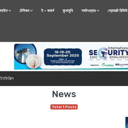
োবাইল
টেলিকম
ই – কমার্স
মুখোমুখি
সফটওয়্যার
প্রোডাক্ট রিভি
্টফোন নিয়ে আসছে রিয়েলমি
News
Total 1 Posts