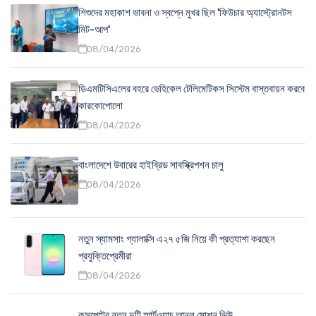
শিশুদের মহাকাশ ভাবনা ও স্বপ্নে মুখর ছিল 'ফিউচার অ্যাস্ট্রোনটস
মিট-আপ'
08/04/2026
ডিএমটিসিএলের বহরে ভেহিকেল টেলিমেটিকস সিস্টেম বাস্তবায়ন করবে
কারকোপোলো
08/04/2026
বাংলাদেশে উবারের হাইব্রিড সাবস্ক্রিপশন চালু
08/04/2026
নতুন স্যামসাং গ্যালাক্সি এ২৭ ৫জি নিয়ে কী প্রত্যাশা করছেন
প্রযুক্তিপ্রেমীরা
08/04/2026
কসপেটের নতুন দুটি স্মার্টওয়াচ আনল মোশন ভিউ