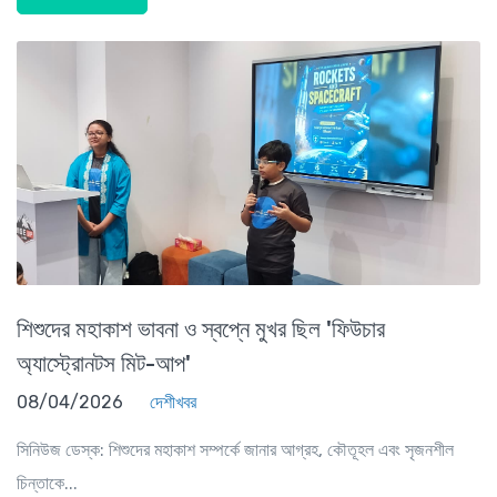
শিশুদের মহাকাশ ভাবনা ও স্বপ্নে মুখর ছিল 'ফিউচার
অ্যাস্ট্রোনটস মিট-আপ'
08/04/2026
দেশীখবর
সিনিউজ ডেস্ক: শিশুদের মহাকাশ সম্পর্কে জানার আগ্রহ, কৌতূহল এবং সৃজনশীল
চিন্তাকে...