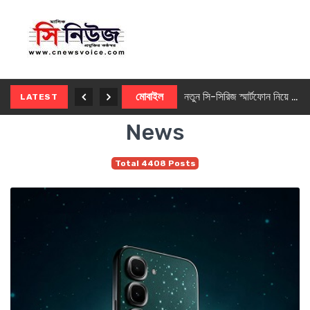
নতুন ৫জি মাস্টার ফোন আনছে ইনফিনিক্স
মোবাইল
নতুন সি-সিরিজ স্মার্টফোন নিয়ে আসছে রিয়েলমি
LATEST
News
Total 4408 Posts