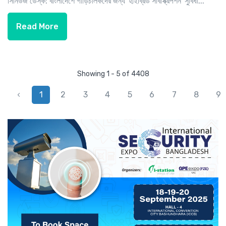
সিনিউজ ডেস্ক: বাংলাদেশে গাড়িচালকদের জন্য 'হাইব্রিড সাবস্ক্রিপশন' সুবিধা...
Read More
Showing 1 - 5 of 4408
‹
1
2
3
4
5
6
7
8
9