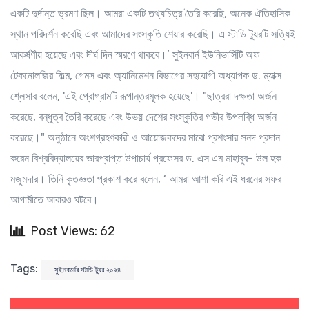
একটি দুর্দান্ত ভ্রমণ ছিল। আমরা একটি তথ্যচিত্র তৈরি করেছি, অনেক ঐতিহাসিক
স্থান পরিদর্শন করেছি এবং আমাদের সংস্কৃতি শেয়ার করেছি। এ স্টাডি ট্যুরটি সত্যিই
আকর্ষণীয় হয়েছে এবং দীর্ঘ দিন স্মরণে থাকবে।’ সুইনবার্ন ইউনিভার্সিটি অফ
টেকনোলজির ফিল্ম, গেমস এবং অ্যানিমেশন বিভাগের সহযোগী অধ্যাপক ড. ম্যাক্স
শ্লেসার বলেন, 'এই প্রোগ্রামটি রূপান্তরমূলক হয়েছে'। "ছাত্ররা দক্ষতা অর্জন
করেছে, বন্ধুত্ব তৈরি করেছে এবং উভয় দেশের সংস্কৃতির গভীর উপলব্ধি অর্জন
করেছে।" অনুষ্ঠানে অংশগ্রহণকারী ও আয়োজকদের মাঝে প্রশংসার সনদ প্রদান
করেন বিশ্ববিদ্যালয়ের ভারপ্রাপ্ত উপাচার্য প্রফেসর ড. এস এম মাহাবুব- উল হক
মজুমদার। তিনি কৃতজ্ঞতা প্রকাশ করে বলেন, ‘ আমরা আশা করি এই ধরনের সফর
আগামীতে আবারও ঘটবে।
Post Views: 62
Tags:
সুইনবার্নের স্টাডি ট্যুর ২০২৪