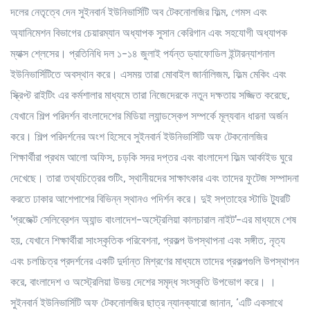
দলের নেতৃত্বে দেন সুইনবার্ন ইউনিভার্সিটি অব টেকনোলজির ফিল্ম, গেমস এবং
অ্যানিমেশন বিভাগের চেয়ারম্যান অধ্যাপক সুসান কেরিগান এবং সহযোগী অধ্যাপক
ম্যাক্স শ্লেসের। প্রতিনিধি দল ১-১৪ জুলাই পর্যন্ত ড্যাফোডিল ইন্টারন্যাশনাল
ইউনিভার্সিটিতে অবস্থান করে। এসময় তারা মোবাইল জার্নালিজম, ফিল্ম মেকিং এবং
স্ক্রিপ্ট রাইটিং এর কর্মশালার মাধ্যমে তারা নিজেদেরকে নতুন দক্ষতায় সজ্জিত করেছে,
যেখানে শিল্প পরিদর্শন বাংলাদেশের মিডিয়া ল্যান্ডস্কেপ সম্পর্কে মূল্যবান ধারনা অর্জন
করে। শিল্প পরিদর্শনের অংশ হিসেবে সুইনবার্ন ইউনিভার্সিটি অফ টেকনোলজির
শিক্ষার্থীরা প্রথম আলো অফিস, চড়কি সদর দপ্তর এবং বাংলাদেশ ফিল্ম আর্কাইভ ঘুরে
দেখেছে। তারা তথ্যচিত্রের শুটিং, স্থানীয়দের সাক্ষাৎকার এবং তাদের ফুটেজ সম্পাদনা
করতে ঢাকার আশেপাশের বিভিন্ন স্থানও পদির্শন করে। দুই সপ্তাহের স্টাডি ট্যুরটি
'প্রজেক্ট সেলিব্রেশন অ্যান্ড বাংলাদেশ-অস্ট্রেলিয়া কালচারাল নাইট'-এর মাধ্যমে শেষ
হয়, যেখানে শিক্ষার্থীরা সাংস্কৃতিক পরিবেশনা, প্রকল্প উপস্থাপনা এবং সঙ্গীত, নৃত্য
এবং চলচ্চিত্র প্রদর্শনের একটি দুর্দান্ত মিশ্রণের মাধ্যমে তাদের প্রকল্পগুলি উপস্থাপন
করে, বাংলাদেশ ও অস্ট্রেলিয়া উভয় দেশের সমৃদ্ধ সংস্কৃতি উপভোগ করে। ।
সুইনবার্ন ইউনিভার্সিটি অফ টেকনোলজির ছাত্র ন্যানক্যারো জানান, ‘এটি একসাথে