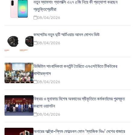
নতুন স্যামসাং গ্যালাক্সি এ২৭ ৫জি নিয়ে কী প্রত্যাশা করছেন
প্রযুক্তিপ্রেমীরা
08/04/2026
কসপেটের নতুন দুটি স্মার্টওয়াচ আনল মোশন ভিউ
08/04/2026
ডিজিটাল সাংবাদিকতা কনটেন্ট তৈরিতে এনএসইউতে টিকটকের
মাস্টারক্লাস
08/04/2026
বিক্রয় ও মুনাফায় বিশেষ অবদানের স্বীকৃতিতে কর্মকর্তাদের পুরস্কৃত
করলো ওয়ালটন
08/04/2026
অনারের আল্ট্রা-স্লিম ফোল্ডেবল ফোন ‘ম্যাজিক ভি৬’ দেশের বাজারে