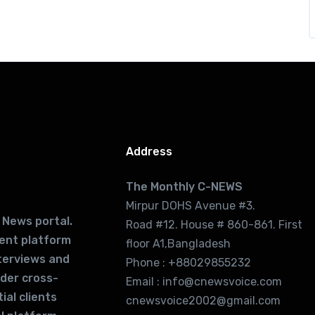
Address
The Monthly C-NEWS
Mirpur DOHS Avenue #3.
 News portal.
Road #12. House # 860-861. First
lent platform
floor A1,Bangladesh
terviews and
Phone : +88029855232
ider cross-
Email : info@cnewsvoice.com
ial clients
cnewsvoice2002@gmail.com