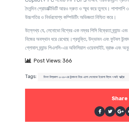
Copilot+ PC সর্বোচ্চ ৮৯ TOPS এআই পারফরম্যান্স প্রদান ক
দৈনন্দিন প্রোডাক্টিভিটি আরও দ্রুত ও স্মুথ করে তুলবে। পা
উচ্চগতির ও নির্ভরযোগ্য কম্পিউটিং অভিজ্ঞতা নিশ্চিত করে।
উল্লেখ্য যে, লেনোভো বিশ্বের এক নম্বর পিসি বিক্রেতা ব্র্যান্ড এব
নিজের অবস্থান ধরে রেখেছে।প্রযুক্তি, উদ্ভাবন এবং ফুটবল উন্মা
গ্লোবাল ব্র্যান্ড পিএলসি-এর অফিসিয়াল ওয়েবসাইট, ব্রাঞ্চ এবং অন
Post Views: 366
Tags:
ফিফা বিশ্বকাপ ২০২৬-এর উন্মাদনা নিয়ে এলো লেনোভো ইয়োগা স্লিম ৭আই আল্ট্রা
Share 