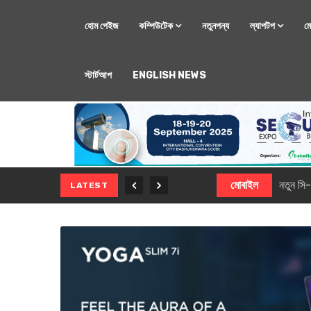
হোম পেইজ
কম্পিউটেক
নতুনপন্য
ল্যাপটপ
ম
স্টার্টআপ
ENGLISH NEWS
মোবাইল
নতুন সি-সিরিজ স্মার
LATEST