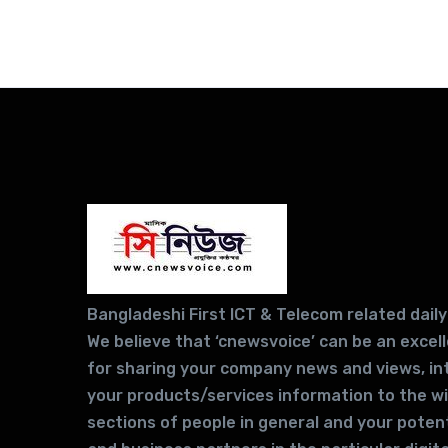
Bangladeshi First ICT & Telecom related daily
We believe that ‘cnewsvoice’ can be an excel
for sharing your company news and views, in
your products/services information to the w
sections of people in general and your potent