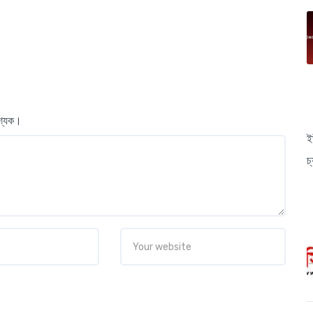
বশ্যক।
ই
চ