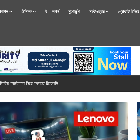
োবাইল
টেলিকম
ই – কমার্স
মুখোমুখি
সফটওয়্যার
প্রোডাক্ট রিভি
্টফোন নিয়ে আসছে রিয়েলমি