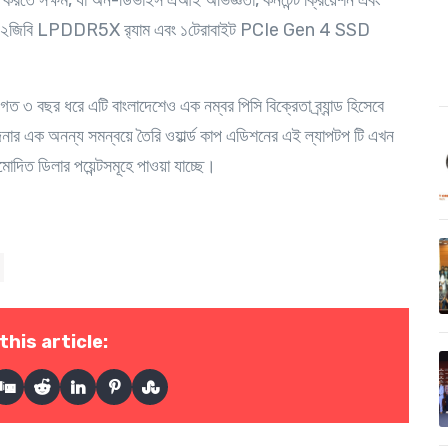
রতে সক্ষম, যা অন-ডিভাইস এআই অভিজ্ঞতা, কনটেন্ট ক্রিয়েশন এবং
শাপাশি ৩২জিবি LPDDR5X র‍্যাম এবং ১টেরাবাইট PCIe Gen 4 SSD
ং গত ৩ বছর ধরে এটি বাংলাদেশেও এক নম্বর পিসি বিক্রেতা ব্র্যান্ড হিসেবে
দনার এক অনন্য সমন্বয়ে তৈরি ওয়ার্ল্ড কাপ এডিশনের এই ল্যাপটপ টি এখন
ুমোদিত ডিলার পয়েন্টসমূহে পাওয়া যাচ্ছে।
this article: