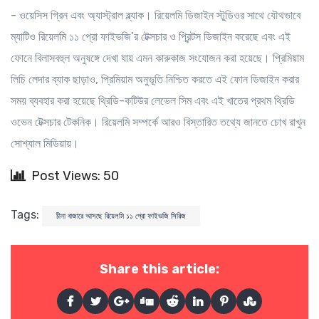
- ওয়েসিস গ্রিন এবং অ্যাস্ট্রাল ব্ল্যাক। রিয়েলমি ডিজাইন স্টুডিওর সাথে যৌথভাবে
ম্যাটিও রিয়েলমি ১১ প্রো ফাইভজি’র টেক্সচার ও প্রিন্টস ডিজাইন করেছে এবং এই
ফোনে বিলাসবহুল অনুষঙ্গে দেখা যায় এমন কারুকাজ সংযোজন করা হয়েছে। প্রিমিয়াম
লিচি লেদার ব্যাক ছাড়াও, প্রিমিয়াম অনুভূতি নিশ্চিত করতে এই ফোন ডিজাইন করার
সময় ব্যবহার করা হয়েছে থ্রিডি-কটিউর লেভেল সিম এবং এই খাতের প্রথম থ্রিডি
ওভেন টেক্সচার টেকনিক। রিয়েলমি সম্পর্কে আরও বিস্তারিত তথ্যে জানতে চোখ রাখুন
সোশ্যাল মিডিয়ায়।
Post Views: 50
Tags:
চীনা বাজারে আসছে রিয়েলমি ১১ প্রো ফাইভজি সিরিজ
Share this article: