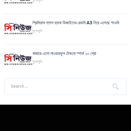
মুখোমুখি
প্রিমিয়াম গ্লাস ব্যাক ডিজাইনের রেডমি A3 নিয়ে এসেছে শাওমি
মুখোমুখি
বাজারে এলো পাওয়ারফুল টেকনো স্পার্ক ২০ প্রো
মুখোমুখি