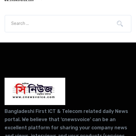
Bangladeshi First ICT & Telecom related daily News
portal. We believe that ‘cnewsvoice’ can be an
excellent platform for sharing your company news
and views, interviews and your products/services