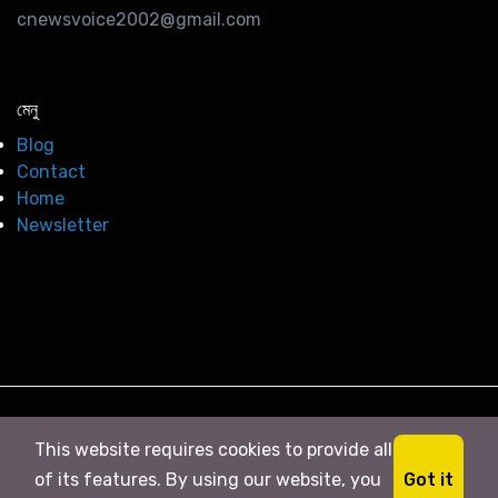
cnewsvoice2002@gmail.com
মেনু
Blog
Contact
Home
Newsletter
© 2026
সি নিউজ
. All right Reserved
This website requires cookies to provide all
Got it
of its features. By using our website, you