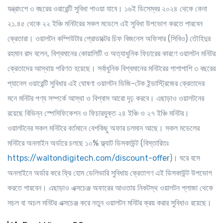
যন্ত্রাংশে ৩ বছরের ওরারেন্টি সুবিধা পাওয়া যাবে। ১৬ই ডিসেম্বর ২০২৪ থেকে কেনা
২১.৪৫ থেকে ২২ ইঞ্চি মনিটরের সকল মডেলে এই সুবিধা উপভোগ করতে পারবেন
ক্রেতারা। ওয়ালটন কম্পিউটার প্রোডাক্টের চিফ বিজনেস অফিসার (সিবিও) তৌহিদুর
রহমান রাদ বলেন, বিশ্বমানের কোয়ালিটি ও অত্যাধুনিক ফিচারের কারণে ওয়ালটন মনিটর
ক্রেতাদের আস্থায় পরিণত হয়েছে। সর্বাধুনিক বিশ্বমানের মনিটরের পাশাপাশি ৩ বছরের
প্যানেল ওয়ারেন্টি সুবিধার এই ঘোষণা ওয়ালটন ডিজি-টেক ইন্ডাস্ট্রিজের ক্রেতাদের
মনে মনিটর পণ্য সম্পর্কে আস্থা ও বিশ্বাস আরো দৃঢ় করবে। এছাড়াও ওয়ালটনের
রয়েছে বিভিন্ন স্পেসিফিকেশন ও ফিচারযুক্ত ২৪ ইঞ্চি ও ২৭ ইঞ্চি মনিটর।
ওয়ালটনের সকল মনিটরে বর্তমানে বেশকিছু অফার চলমান আছে। সকল মডেলের
মনিটরে অনলাইন অর্ডারে চলছে ১০% ফ্ল্যাট ডিসকাউন্ট (বিস্তারিতঃ
https://waltondigitech.com/discount-offer
)। ঘরে বসে
অনলাইনে অর্ডার করে ফ্রি হোম ডেলিভারি সুবিধায় ক্রেতাগণ এই ডিসকাউন্ট উপভোগ
করতে পারবেন। এছাড়াও এক্সচেঞ্জ অফারের আওতায় নিকটস্থ ওয়ালটন প্লাজা থেকে
সচল বা অচল মনিটর এক্সচেঞ্জ করে নতুন ওয়ালটন মনিটর ক্রয় করার সুবিধাও রয়েছে।