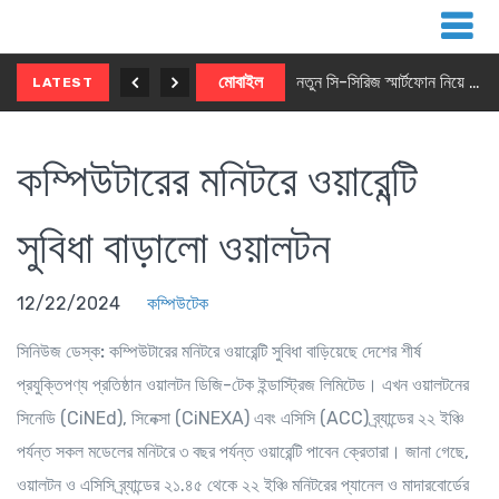
নতুন ৫জি মাস্টার ফোন আনছে ইনফিনিক্স
মোবাইল
নতুন সি-সিরিজ স্মার্টফোন নিয়ে আসছে রিয়েলমি
LATEST
কম্পিউটারের মনিটরে ওয়ারেন্টি
সুবিধা বাড়ালো ওয়ালটন
12/22/2024
কম্পিউটেক
সিনিউজ ডেস্ক:
কম্পিউটারের মনিটরে ওয়ারেন্টি সুবিধা বাড়িয়েছে দেশের শীর্ষ
প্রযুক্তিপণ্য প্রতিষ্ঠান ওয়ালটন ডিজি-টেক ইন্ডাস্ট্রিজ লিমিটেড। এখন ওয়ালটনের
সিনেডি (CiNEd), সিনেক্সা (CiNEXA) এবং এসিসি (ACC) ব্র্যান্ডের ২২ ইঞ্চি
পর্যন্ত সকল মডেলের মনিটরে ৩ বছর পর্যন্ত ওয়ারেন্টি পাবেন ক্রেতারা। জানা গেছে,
ওয়ালটন ও এসিসি ব্র্যান্ডের ২১.৪৫ থেকে ২২ ইঞ্চি মনিটরের প্যানেল ও মাদারবোর্ডের