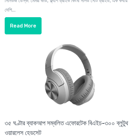
সিনিউজ ডেস্ক: মেমরী কার্ড, ফ্ল্যাশ ড্রাইভ কিংবা সলিড স্টেট ড্রাইড, এক কথায়
দেশি...
Read More
৩৫ ঘণ্টার ব্যাকআপ সম্বলিত এফোরটেক বিএইচ-৩০০ ব্লুটুথ
ওয়ারলেস হেডসেট