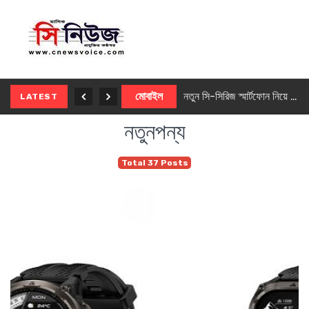
নতুন ৫জি মাস্টার ফোন আনছে ইনফিনিক্স
মোবাইল
নতুন সি-সিরিজ স্মার্টফোন নিয়ে আসছে রিয়েলমি
LATEST
নতুনপন্য
Total 37 Posts