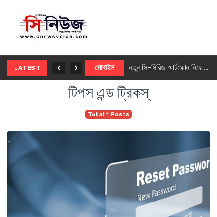
নতুন ৫জি মাস্টার ফোন আনছে ইনফিনিক্স
মোবাইল
নতুন সি-সিরিজ স্মার্টফোন নিয়ে আসছে রিয়েলমি
LATEST
টিপস এন্ড ট্রিকস্
Total 1 Posts