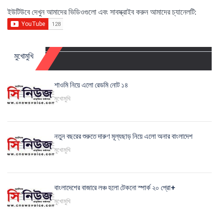
ইউটিউবে দেখুন আমাদের ভিডিওগুলো এবং সাবস্ক্রাইব করুন আমাদের চ্যানেলটি:
মুখোমুখি
শাওমি নিয়ে এলো রেডমি নোট ১৪
মুখোমুখি
নতুন বছরের শুরুতে দারুণ মূল্যছাড় নিয়ে এলো অনার বাংলাদেশ
মুখোমুখি
বাংলাদেশের বাজারে লঞ্চ হলো টেকনো স্পার্ক ২০ প্রো+
মুখোমুখি