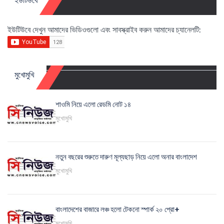
ইউটিউবে
ইউটিউবে দেখুন আমাদের ভিডিওগুলো এবং সাবস্ক্রাইব করুন আমাদের চ্যানেলটি:
মুখোমুখি
শাওমি নিয়ে এলো রেডমি নোট ১৪
মুখোমুখি
নতুন বছরের শুরুতে দারুণ মূল্যছাড় নিয়ে এলো অনার বাংলাদেশ
মুখোমুখি
বাংলাদেশের বাজারে লঞ্চ হলো টেকনো স্পার্ক ২০ প্রো+
মুখোমুখি