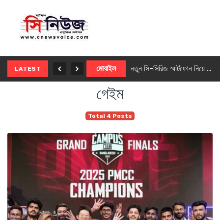
নতুন ৫জি মাস্টার ফোন আনছে ইনফিনিক্স
মোবাইল
নতুন সি-সিরিজ স্মার্টফোন নিয়ে আসছে রিয়েলমি
LATEST
গেইম
Total 4 Posts