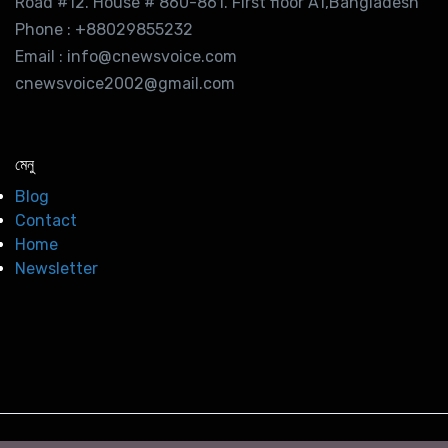
Road #12. House # 860-861. First floor A1,Bangladesh
Phone : +88029855232
Email : info@cnewsvoice.com
cnewsvoice2002@gmail.com
মেনু
Blog
Contact
Home
Newsletter