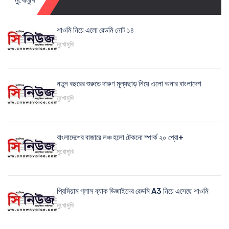
শাওমি নিয়ে এলো রেডমি নোট ১৪
মুখোমুখি
নতুন বছরের শুরুতে দারুণ মূল্যছাড় নিয়ে এলো অনার বাংলাদেশ
মুখোমুখি
বাংলাদেশের বাজারে লঞ্চ হলো টেকনো স্পার্ক ২০ প্রো+
মুখোমুখি
প্রিমিয়াম গ্লাস ব্যাক ডিজাইনের রেডমি A3 নিয়ে এসেছে শাওমি
মুখোমুখি