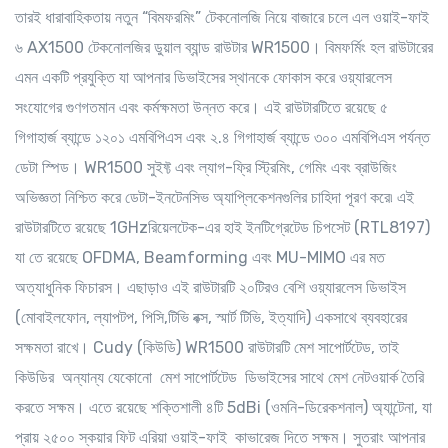
তারই ধারাবাহিকতায় নতুন “বিমফরমিং” টেকনোলজি নিয়ে বাজারে চলে এল ওয়াই-ফাই
৬ AX1500 টেকনোলজির ডুয়াল ব্যান্ড রাউটার WR1500। বিমফর্মিং হল রাউটারের
এমন একটি প্রযুক্তি যা আপনার ডিভাইসের স্থানকে ফোকাস করে ওয়্যারলেস
সংযোগের গুণগতমান এবং কর্মক্ষমতা উন্নত করে। এই রাউটারটিতে রয়েছে ৫
গিগাহার্জ ব্যান্ডে ১২০১ এমবিপিএস এবং ২.৪ গিগাহার্জ ব্যান্ডে ৩০০ এমবিপিএস পর্যন্ত
ডেটা স্পিড। WR1500 সুইফ্ট এবং ল্যাগ-ফ্রি স্ট্রিমিং, গেমিং এবং ব্রাউজিং
অভিজ্ঞতা নিশ্চিত করে ডেটা-ইনটেনসিভ অ্যাপ্লিকেশনগুলির চাহিদা পূরণ করে৷ এই
রাউটারটিতে রয়েছে 1GHzরিয়েলটেক-এর হাই ইনটিগ্রেটেড চিপসেট (RTL8197)
যা তে রয়েছে OFDMA, Beamforming এবং MU-MIMO এর মত
অত্যাধুনিক ফিচারস। এছাড়াও এই রাউটারটি ২০টিরও বেশি ওয়্যারলেস ডিভাইস
(মোবাইলফোন, ল্যাপটপ, পিসি,টিভি বক্স, স্মার্ট টিভি, ইত্যাদি) একসাথে ব্যবহারের
সক্ষমতা রাখে। Cudy (কিউডি) WR1500 রাউটারটি মেশ সাপোর্টটেড, তাই
কিউডির অন্যান্য যেকোনো মেশ সাপোর্টটেড ডিভাইসের সাথে মেশ নেটওয়ার্ক তৈরি
করতে সক্ষম। এতে রয়েছে শক্তিশালী ৪টি 5dBi (ওমনি-ডিরেকশনাল) অ্যান্টেনা, যা
প্রায় ২৫০০ স্কয়ার ফিট এরিয়া ওয়াই-ফাই কাভারেজ দিতে সক্ষম। সুতরাং আপনার