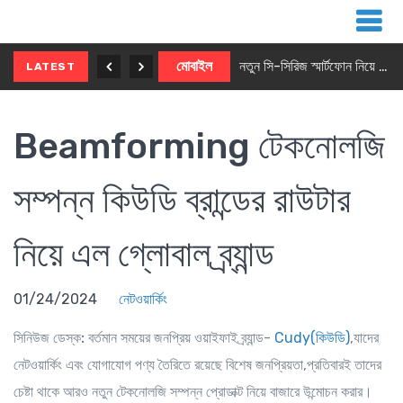
নতুন ৫জি মাস্টার ফোন আনছে ইনফিনিক্স
মোবাইল
নতুন সি-সিরিজ স্মার্টফোন নিয়ে আসছে রিয়েলমি
LATEST
Beamforming টেকনোলজি
সম্পন্ন কিউডি ব্রান্ডের রাউটার
নিয়ে এল গ্লোবাল ব্র্যান্ড
01/24/2024
নেটওয়ার্কিং
সিনিউজ ডেস্ক:
বর্তমান সময়ের জনপ্রিয় ওয়াইফাই ব্র্যান্ড-
Cudy(কিউডি)
,যাদের
নেটওয়ার্কিং এবং যোগাযোগ পণ্য তৈরিতে রয়েছে বিশেষ জনপ্রিয়তা,প্রতিবারই তাদের
চেষ্টা থাকে আরও নতুন টেকনোলজি সম্পন্ন প্রোডাক্ট নিয়ে বাজারে উন্মোচন করার।