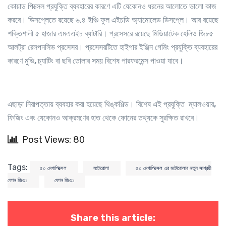
কোয়াড পিক্সেল প্রযুক্তি ব্যবহারের কারণে এটি যেকোনও ধরনের আলোতে ভালো কাজ
করবে। ডিসপ্লেতে রয়েছে ৬.৪ ইঞ্চি ফুল এইচডি অ্যামোলেড ডিসপ্লে। আর রয়েছে
শক্তিশালী ৫ হাজার এমএএইচ ব্যাটারি। প্রসেসরে রয়েছে মিডিয়াটেক হেলিও জি৮৫
আলট্রা রেসপনসিভ প্রসেসর। প্রসেসরটিতে হাইপার ইঞ্জিন গেমিং প্রযুক্তি ব্যবহারের
কারণে মুভি
,
চ্যাটিং বা ছবি তোলার সময় বিশেষ পারফরমেন্স পাওয়া যাবে।
এছাড়া নিরাপত্তায় ব্যবহার করা হয়েছে থিঙ্কশিল্ড। বিশেষ এই প্রযুক্তি ম্যালওয়ার
,
ফিজিং এবং যেকোনও আক্রমণের হাত থেকে ফোনের তথ্যকে সুরক্ষিত রাখবে
।
Post Views: 80
Tags:
৫০ মেগাপিক্সেল
মটোরোলা
৫০ মেগাপিক্সেল এর মটোরোলার নতুন সাশ্রয়ী
ফোন জি৩১
ফোন জি৩১
Share this article: