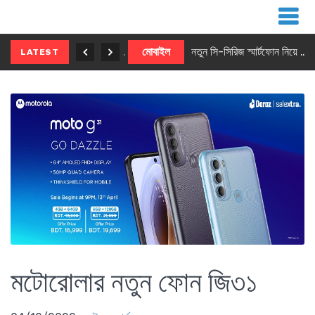
নতুন ৫জি মাস্টার ফোন আনছে ইনফিনিক্স
মোবাইল
নতুন সি-সিরিজ স্মার্টফোন নিয়ে আসছে রিয়েলমি
LATEST
মটোরোলার নতুন ফোন জি৩১