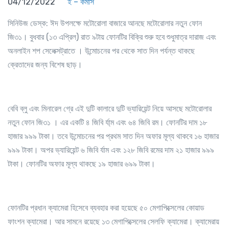
04/12/2022
ই – কমার্স
সিনিউজ ডেস্ক
: ঈদ উপলক্ষে মটোরোলা বাজারে আনছে মটোরোলার নতুন ফোন
জি৩১। বুধবার (১৩ এপ্রিল) রাত ৯টায় ফোনটির বিক্রি শুরু হবে শুধুমাত্র দারাজ এবং
অনলাইন শপ সেলেক্সট্রাতে । উন্মোচনের পর থেকে সাত দিন পর্যন্ত থাকছে
ক্রেতাদের জন্য বিশেষ ছাড়।
বেবি ব্লু এবং মিনারেল গ্রে এই দুটি কালারে দুটি ভ্যারিয়েন্ট নিয়ে আসছে মটোরোলার
নতুন ফোন জি৩১ । এর একটি ৪ জিবি র্যা্ম এবং ৬৪ জিবি রম। ফোনটির দাম ১৮
হাজার ৯৯৯ টাকা। তবে উন্মোচনের পর প্রথম
সাত
দিন অফার মূল্য থাকবে ১৬ হাজার
৯৯৯ টাকা। অপর ভ্যারিয়েন্ট ৬ জিবি র্যাম এবং ১২৮ জিবি রমের দাম ২১ হাজার ৯৯৯
টাকা। ফোনটির অফার মূল্য থাকছে ১৯ হাজার ৬৯৯ টাকা।
ফোনটির প্রধান ক্যামেরা হিসেবে ব্যবহার করা হয়েছে ৫০ মেগাপিক্সেলের কোয়াড
ফাংশন ক্যামেরা। আর সামনে রয়েছে ১৩ মেগাপিক্সেলের সেলফি ক্যামেরা। ক্যামেরায়