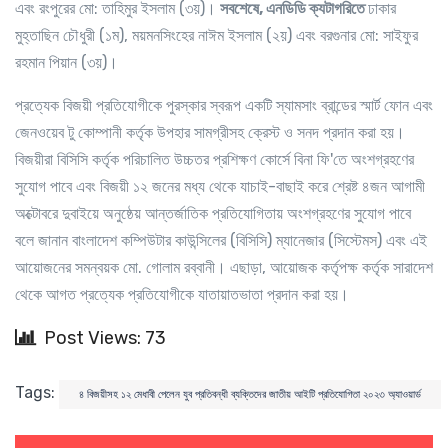
এবং রংপুরের মো: তাহিমুর ইসলাম (৩য়)।
সবশেষে, এনডিডি ক্যটাগরিতে
ঢাকার
মুহ্তাছিন চৌধুরী (১ম), ময়মনসিংহের নাঈম ইসলাম (২য়) এবং বরগুনার মো: সাইফুর
রহমান পিয়ান (৩য়)।
প্রত্যেক বিজয়ী প্রতিযোগীকে পুরস্কার স্বরূপ একটি স্যামসাং ব্রান্ডের স্মার্ট ফোন এবং
জেনওয়েব টু কোম্পানী কর্তৃক উপহার সামগ্রীসহ ক্রেস্ট ও সনদ প্রদান করা হয়।
বিজয়ীরা বিসিসি কর্তৃক পরিচালিত উচ্চতর প্রশিক্ষণ কোর্সে বিনা ফি'তে অংশগ্রহণের
সুযোগ পাবে এবং বিজয়ী ১২ জনের মধ্য থেকে যাচাই-বাছাই করে শ্রেষ্ট ৪জন আগামী
অক্টোবরে দুবাইয়ে অনুষ্ঠেয় আন্তর্জাতিক প্রতিযোগিতায় অংশগ্রহণের সুযোগ পাবে
বলে জানান বাংলাদেশ কম্পিউটার কাউন্সিলের (বিসিসি) ম্যানেজার (সিস্টেমস) এবং এই
আয়োজনের সমন্বয়ক মো. গোলাম রব্বানী। এছাড়া, আয়োজক কর্তৃপক্ষ কর্তৃক সারাদেশ
থেকে আগত প্রত্যেক প্রতিযোগীকে যাতায়াতভাতা প্রদান করা হয়।
Post Views: 73
Tags:
৪ বিজয়ীসহ ১২ মেধাবী পেলেন যুব প্রতিবন্ধী ব্যক্তিদের জাতীয় আইটি প্রতিযোগিতা ২০২৩ অ্যাওয়ার্ড