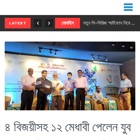
নতুন ৫জি মাস্টার ফোন আনছে ইনফিনিক্স
মোবাইল
নতুন সি-সিরিজ স্মার্টফোন নিয়ে আসছে রিয়েলমি
LATEST
৪ বিজয়ীসহ ১২ মেধাবী পেলেন যুব