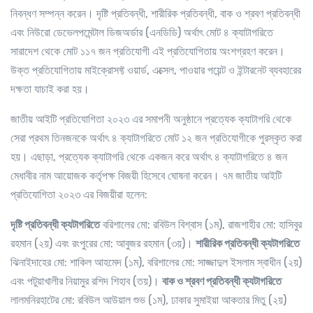
নিবন্ধণ সম্পন্ন করেন। দৃষ্টি প্রতিবন্ধী, শারীরিক প্রতিবন্ধী, বাক ও শ্রবণ প্রতিবন্ধী
এবং নিউরো ডেভেলপমেন্টাল ডিজঅর্ডার (এনডিডি) অর্থাৎ মোট ৪ ক্যাটাগরিতে
সারাদেশ থেকে মোট ১১৭ জন প্রতিযোগী এই প্রতিযোগিতায় অংশগ্রহণ করেন।
উক্ত প্রতিযোগিতায় মাইক্রোসফ্ট ওয়ার্ড, এক্সেল, পাওয়ার পয়েন্ট ও ইন্টারনেট ব্যবহারের
দক্ষতা যাচাই করা হয়।
জাতীয় আইটি প্রতিযোগিতা ২০২৩ এর সমাপনী অনুষ্ঠানে প্রত্যেক ক্যাটাগরি থেকে
সেরা প্রথম তিনজনকে অর্থাৎ ৪ ক্যাটাগরিতে মোট ১২ জন প্রতিযোগীকে পুরস্কৃত করা
হয়। এছাড়া, প্রত্যেক ক্যাটাগরি থেকে একজন করে অর্থাৎ ৪ ক্যাটাগরিতে ৪ জন
মেধাবীর নাম আয়োজক কর্তৃপক্ষ বিজয়ী হিসেবে ঘোষনা করেন। ৭ম জাতীয় আইটি
প্রতিযোগিতা ২০২৩ এর বিজয়ীরা হলেন:
দৃষ্টি প্রতিবন্ধী ক্যটাগরিতে
বরিশালের মো: রবিউল বিশ্বাস (১ম), রাজশাহীর মো: হাসিবুর
রহমান (২য়) এবং রংপুরের মো: আবুজর রহমান (৩য়)।
শারীরিক প্রতিবন্ধী ক্যটাগরিতে
ঝিনাইদাহের মো: শাকিল আহমেদ (১ম), বরিশালের মো: সাজ্জাদুল ইসলাম স্বাধীন (২য়)
এবং পটুয়াখালীর নিয়ামুর রশিদ শিহাব (তয়)।
বাক ও শ্রবণ প্রতিবন্ধী ক্যটাগরিতে
লালমনিরহাটের মো: রবিউল আউয়াল শুভ (১ম), ঢাকার সুমাইয়া আকতার মিতু (২য়)