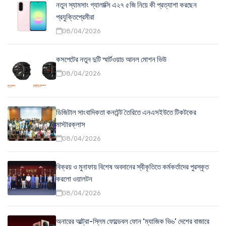
নতুন স্যামসাং গ্যালাক্সি এ২৭ ৫জি নিয়ে কী প্রত্যাশা করছেন
প্রযুক্তিপ্রেমীরা
08/04/2026
কসপেটের নতুন দুটি স্মার্টওয়াচ আনল মোশন ভিউ
08/04/2026
ডিজিটাল সাংবাদিকতা কনটেন্ট তৈরিতে এনএসইউতে টিকটকের
মাস্টারক্লাস
08/04/2026
বিক্রয় ও মুনাফায় বিশেষ অবদানের স্বীকৃতিতে কর্মকর্তাদের পুরস্কৃত
করলো ওয়ালটন
08/04/2026
অনারের আল্ট্রা-স্লিম ফোল্ডেবল ফোন ‘ম্যাজিক ভি৬’ দেশের বাজারে