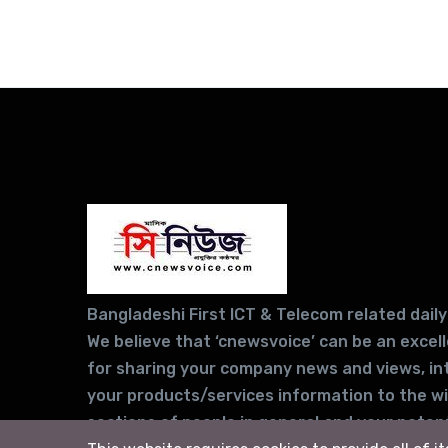
Bangladeshi First ICT & Telecom related daily
We believe that ‘cnewsvoice’ can be an excel
for sharing your company news and views, in
your products/services information to the w
sections of people in general and your potent