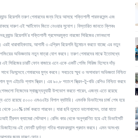
ন ব্র্যান্ড রিয়েলমি তরুণ গেমারদের জন্য নিয়ে আসছে শক্তিশালী পারফরমেন্স এবং
 থাকছে দারুণ এই স্মার্টফোন জিতে নেওয়ার সুযোগ। বিস্তারিত জানতে ক্লিকঃ
ের ব্র্যান্ড রিয়েলমি’র শক্তিশালী প্রসেসরযুক্ত নারজো সিরিজের ফোনগুলো
। এরই ধারাবাহিকতায়, আগামী ৩ এপ্রিল রিয়েলমি উন্মোচন করতে যাচ্ছে এর নতুন
মিংয়ের অভিজ্ঞতায় নতুন মাত্রা যোগ করবে। তরুণ গেমারদের মাঝে ইতোমধ্যে
ে এই সিরিজের চারটি ফোন বাজারে এনে একে একটি গেমিং সিরিজ হিসেবে দাঁড়
থে নিঃসন্দেহে গেমারদের মুগ্ধ করবে। সবচেয়ে স্মুথ ও অসাধারণ অভিজ্ঞতা নিশ্চিত
াল ফুল এইচডি প্লাস স্ক্রিন। এর ৯০.৮ শতাংশ স্ক্রিন-টু-বডি রেশিও নিশ্চিত করবে
 গেমগুলো নিজেদের স্বাচ্ছন্দ্যনুযায়ী উপভোগ করতে পারেন, এজন্য এতে রয়েছে
ারের জন্য এতে রয়েছে ৫০০০ এমএএইচ বিশাল ব্যাটারি। এমনকি ডিভাইসের চার্জ শেষ হয়ে
শূন্য থেকে ১০০% চার্জ করতে পারবেন। যারা ছবি তুলতে ভালোবাসেন, তারা যাতে
ের এআই ট্রিপল ক্যামেরা সেটআপ। রেসিং কার থেকে অনুপ্রাণিত হয়ে এই ডিভাইসটি
র ডিজাইনের এই ফোনটি দুর্দান্ত গতির পারফরম্যান্স প্রদান করবে। এমন অসংখ্য
ে আপনার জন্য দারুণ ফোন।