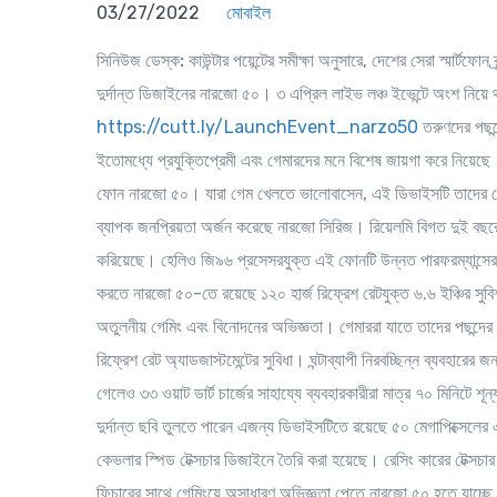
03/27/2022
মোবাইল
সিনিউজ ডেস্ক:
কাউন্টার পয়েন্টের সমীক্ষা অনুসারে, দেশের সেরা স্মার্টফো
দুর্দান্ত ডিজাইনের নারজো ৫০। ৩ এপ্রিল লাইভ লঞ্চ ইভেন্টে অংশ নিয়ে
https://cutt.ly/LaunchEvent_narzo50
তরুণদের পছন্দ
ইতোমধ্যে প্রযুক্তিপ্রেমী এবং গেমারদের মনে বিশেষ জায়গা করে নিয়েছে
ফোন নারজো ৫০। যারা গেম খেলতে ভালোবাসেন, এই ডিভাইসটি তাদের গে
ব্যাপক জনপ্রিয়তা অর্জন করেছে নারজো সিরিজ। রিয়েলমি বিগত দুই বছর
করিয়েছে। হেলিও জি৯৬ প্রসেসরযুক্ত এই ফোনটি উন্নত পারফরম্যান্সের সা
করতে নারজো ৫০-তে রয়েছে ১২০ হার্জ রিফ্রেশ রেটযুক্ত ৬.৬ ইঞ্চির সুবিশ
অতুলনীয় গেমিং এবং বিনোদনের অভিজ্ঞতা। গেমাররা যাতে তাদের পছন্দের
রিফ্রেশ রেট অ্যাডজাস্টমেন্টের সুবিধা। ঘন্টাব্যাপী নিরবচ্ছিন্ন ব্যবহ
গেলেও ৩৩ ওয়াট ডার্ট চার্জের সাহায্যে ব্যবহারকারীরা মাত্র ৭০ মিনিটে 
দুর্দান্ত ছবি তুলতে পারেন এজন্য ডিভাইসটিতে রয়েছে ৫০ মেগাপিক্সেল
কেভলার স্পিড টেক্সচার ডিজাইনে তৈরি করা হয়েছে। রেসিং কারের টেক্সচা
ফিচারের সাথে গেমিংয়ে অসাধারণ অভিজ্ঞতা পেতে নারজো ৫০ হতে যাচ্ছ