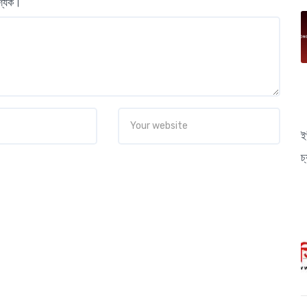
বশ্যক।
ই
চ