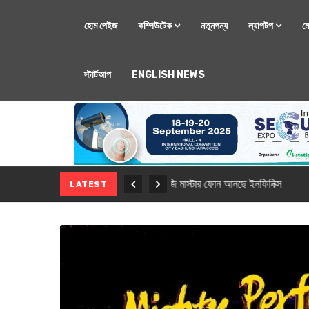
হোম পেইজ
কম্পিউটেক
নতুনপন্য
ল্যাপটপ
ম
স্টার্টআপ
ENGLISH NEWS
মোবাইল
নতুন সি-সিরিজ স্মার
LATEST