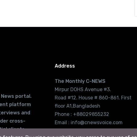
Address
The Monthly C-NEWS
Mirpur DOHS Avenue #3.
 News portal.
Road #12. House # 860-861. First
lent platform
floor A1,Bangladesh
terviews and
Phone : +88029855232
ider cross-
Email : info@cnewsvoice.com
ial clients
cnewsvoice2002@gmail.com