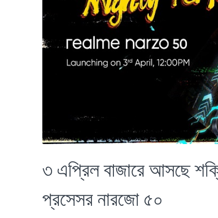
৩ এপ্রিল বাজারে আসছে শক্
প্রসেসর নারজো ৫০