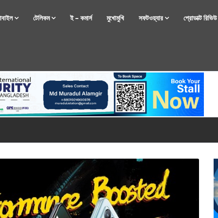
োবাইল
টেলিকম
ই – কমার্স
মুখোমুখি
সফটওয়্যার
প্রোডাক্ট রিভি
্টফোন নিয়ে আসছে রিয়েলমি