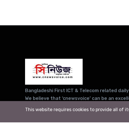
Bangladeshi First ICT & Telecom related daily
We believe that ‘cnewsvoice’ can be an excel
for sharing your company news and views, in
This website requires cookies to provide all of i
your products/services information to the w
sections of people in general and your potent