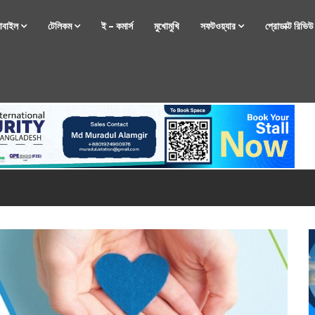
োবাইল
টেলিকম
ই – কমার্স
মুখোমুখি
সফটওয়্যার
প্রোডাক্ট রিভি
্টফোন নিয়ে আসছে রিয়েলমি