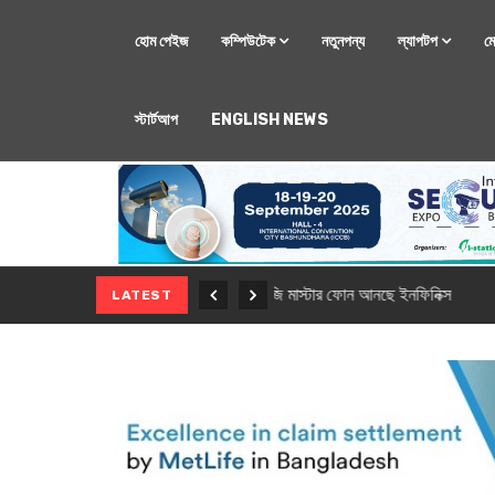
হোম পেইজ
কম্পিউটেক
নতুনপন্য
ল্যাপটপ
ম
স্টার্টআপ
ENGLISH NEWS
মোবাইল
নতুন সি-সিরিজ স্মার
LATEST