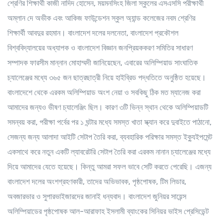
শ্রেণির শিক্ষার্থী কাজী নাদিদ হোসেন, ময়মনসিংহ জিলা স্কুলের এসএসসি পরীক্ষার্থী
অম্লান দে অভীক এবং আকিজ ফাউন্ডেশন স্কুল অ্যান্ড কলেজের নবম শ্রেণির
শিক্ষার্থী আবদুর রহমান। বাংলাদেশ দলের দলনেতা, বাংলাদেশ প্রকৌশল
বিশ্ববিদ্যালয়ের অধ্যাপক ও বাংলাদেশ বিজ্ঞান জনপ্রিয়ককরণ সমিতির সাধারণ
সম্পাদক ফারসীম মান্নান মোহাম্মদী জানিয়েছেন, এবারের অলিম্পিয়াড সাংঘাতিক
চ্যালেঞ্জের মধ্যে ৩৬৫ জন ছাত্রছাত্রী নিয়ে হাইব্রিড পদ্ধতিতে অনুষ্ঠিত হয়েছে।
বাংলাদেশে থেকে এরকম অলিম্পিয়াড অংশ নেয়া ও সবকিছু ঠিক মত ম্যানেজ করা
আমাদের জন্যও ভীষণ চ্যালেঞ্জিং ছিল। কারণ ৩টি ভিন্ন স্থান থেকে অলিম্পিয়াডটি
সমন্বয় করা, পরীক্ষা পর্বের পর ১ ঘন্টার মধ্যে সমস্ত খাতা স্ক্যান করে দুবাইতে পাঠানো,
সেজন্য জন্য আলাদা আইটি সেটাপ তৈরি করা, ব্যবহারিক পরিক্ষার সমস্ত ইক্যুইপমেন্ট
একসাথে করে নতুন একটি ল্যাবরেটরি সেটাপ তৈরি করা এরকম নানান চ্যালেঞ্জের মধ্যে
দিয়ে আমাদের যেতে হয়েছে। কিন্তু আমরা সফল ভাবে সেটি করতে পেরেছি। এজন্য
বাংলাদেশ দলের অংশগ্রহণকারী, তাদের অভিভাবক, পৃষ্ঠপোষক, টিম লিডার,
অবজারভার ও সুপারভাইজারদের জানাই ধন্যবাদ। বাংলাদেশ জুনিয়র সায়েন্স
অলিম্পিয়াডের পৃষ্ঠপোষক আল-আরাফাহ ইসলামী ব্যাংকের সিনিয়র ভাইস প্রেসিডেন্ট