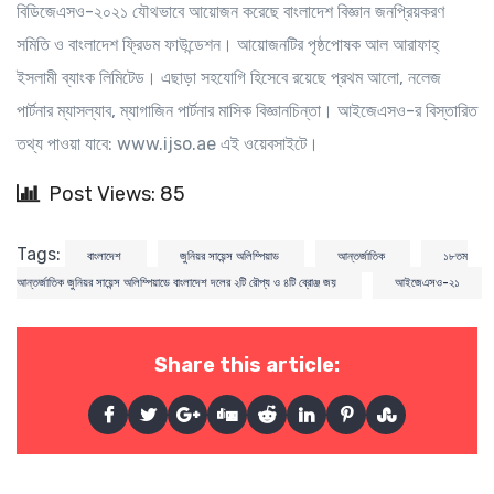
বিডিজেএসও-২০২১ যৌথভাবে আয়োজন করেছে বাংলাদেশ বিজ্ঞান জনপ্রিয়করণ
সমিতি ও বাংলাদেশ ফ্রিডম ফাউন্ডেশন। আয়োজনটির পৃষ্ঠপোষক আল আরাফাহ্‌
ইসলামী ব্যাংক লিমিটেড। এছাড়া সহযোগি হিসেবে রয়েছে প্রথম আলো, নলেজ
পার্টনার ম্যাসল্যাব, ম্যাগাজিন পার্টনার মাসিক বিজ্ঞানচিন্তা। আইজেএসও-র বিস্তারিত
তথ্য পাওয়া যাবে: www.ijso.ae এই ওয়েবসাইটে।
Post Views: 85
Tags:
বাংলাদেশ
জুনিয়র সায়েন্স অলিম্পিয়াড
আন্তর্জাতিক
১৮তম
আন্তর্জাতিক জুনিয়র সায়েন্স অলিম্পিয়াডে বাংলাদেশ দলের ২টি রৌপ্য ও ৪টি ব্রোঞ্জ জয়
আইজেএসও-২১
Share this article: