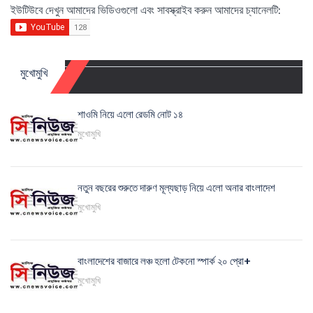
ইউটিউবে দেখুন আমাদের ভিডিওগুলো এবং সাবস্ক্রাইব করুন আমাদের চ্যানেলটি:
মুখোমুখি
শাওমি নিয়ে এলো রেডমি নোট ১৪
মুখোমুখি
নতুন বছরের শুরুতে দারুণ মূল্যছাড় নিয়ে এলো অনার বাংলাদেশ
মুখোমুখি
বাংলাদেশের বাজারে লঞ্চ হলো টেকনো স্পার্ক ২০ প্রো+
মুখোমুখি