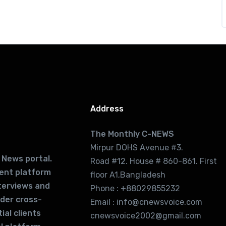
Address
The Monthly C-NEWS
Mirpur DOHS Avenue #3.
 News portal.
Road #12. House # 860-861. First
lent platform
floor A1,Bangladesh
terviews and
Phone : +88029855232
ider cross-
Email : info@cnewsvoice.com
ial clients
cnewsvoice2002@gmail.com