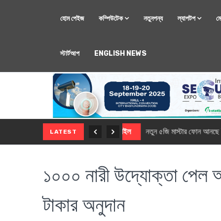
হোম পেইজ
কম্পিউটেক
নতুনপন্য
ল্যাপটপ
ম
স্টার্টআপ
ENGLISH NEWS
মোবাইল
নতুন সি-সিরিজ স্মার
LATEST
১০০০ নারী উদ্যোক্তা পেল আ
টাকার অনুদান