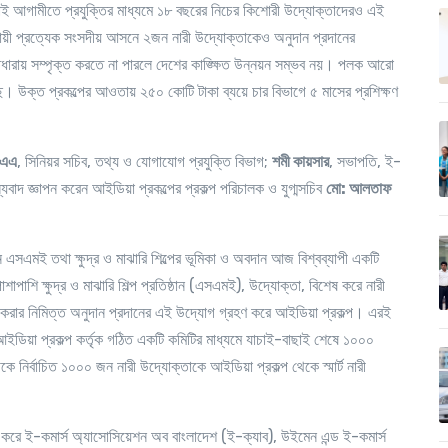
 আগামীতে প্রযুক্তির মাধ্যমে ১৮ বছরের নিচের কিশোরী উদ্যোক্তাদেরও এই
নুযায়ী প্রত্যেক সংসদীয় আসনে ২জন নারী উদ্যোক্তাকেও অনুদান প্রদানের
রোতধারায় সম্পৃক্ত করতে না পারলে দেশের কাঙ্ক্ষিত উন্নয়ন সম্ভব নয়। পলক আরো
ে। উক্ত প্রকল্পের আওতায় ২৫০ কোটি টাকা ব্যয়ে চার বিভাগে ৫ মাসের প্রশিক্ষণ
িএএ
, সিনিয়র সচিব, তথ্য ও যোগাযোগ প্রযুক্তি বিভাগ;
শমী কায়সার
, সভাপতি, ই-
যবাদ জ্ঞাপন করেন আইডিয়া প্রকল্পের প্রকল্প পরিচালক ও যুগ্মসচিব
মো: আলতাফ
নয়নে এসএমই তথা ক্ষুদ্র ও মাঝারি শিল্পের ভূমিকা ও অবদান আজ বিশ্বব্যাপী একটি
াপাশি ক্ষুদ্র ও মাঝারি শিল্প প্রতিষ্ঠান (এসএমই), উদ্যোক্তা, বিশেষ করে নারী
ত করার নিমিত্ত অনুদান প্রদানের এই উদ্যোগ গ্রহণ করে আইডিয়া প্রকল্প। এরই
হ আইডিয়া প্রকল্প কর্তৃক গঠিত একটি কমিটির মাধ্যমে যাচাই-বাছাই শেষে ১০০০
কে নির্বাচিত ১০০০ জন নারী উদ্যোক্তাকে আইডিয়া প্রকল্প থেকে স্মার্ট নারী
করে ই-কমার্স অ্যাসোসিয়েশন অব বাংলাদেশ (ই-ক্যাব), উইমেন এন্ড ই-কমার্স