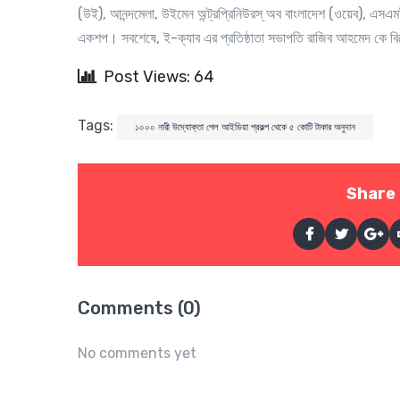
(উই), আনন্দমেলা, উইমেন অন্ট্রপ্রিনিউরস্ অব বাংলাদেশ (ওয়েব), এসএমই
একশপ। সবশেষে, ই-ক্যাব এর প্রতিষ্ঠাতা সভাপতি রাজিব আহমেদ কে বিশে
Post Views: 64
Tags:
১০০০ নারী উদ্যোক্তা পেল আইডিয়া প্রকল্প থেকে ৫ কোটি টাকার অনুদান
Share 
Comments (0)
No comments yet