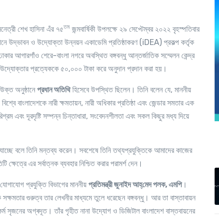
তম
জননেত্রী শেখ হাসিনা এঁর ৭৫
জন্মবার্ষিকী উপলক্ষে ২৯ সেপ্টেম্বর ২০২২ বৃহস্পতিবার
ীনে উদ্ভাবন ও উদ্যোক্তা উন্নয়ন একাডেমি প্রতিষ্ঠাকরণ (iDEA) প্রকল্প কর্তৃক
র আগারগাঁও শেরে-বাংলা নগরে অবস্থিত বঙ্গবন্ধু আন্তর্জাতিক সম্মেলন কেন্দ্র
্যোক্তার প্রত্যেককে ৫০,০০০ টাকা করে অনুদান প্রদান করা হয়।
উক্ত অনুষ্ঠানে
প্রধান অতিথি
হিসেবে উপস্থিত ছিলেন। তিনি বলেন যে, মাননীয়
া বিশ্বে বাংলাদেশকে নারী ক্ষমতায়ন, নারী অধিকার প্রতিষ্ঠা এবং জেন্ডার সমতার এক
শ্রম এবং দূরদৃষ্টি সম্পন্ন চিন্তাধারা, সংবেদনশীলতা এবং সকল কিছুর মধ্য দিয়ে
য়ে যাচ্ছে বলে তিনি মন্তব্য করেন। সবশেষে তিনি তথ্যপ্রযুক্তিকে আমাদের কাজের
ি ক্ষেত্রে এর সর্বাত্নক ব্যবহার নিশ্চিত করার পরামর্শ দেন।
ও যোগাযোগ প্রযুক্তি বিভাগের মাননীয়
প্রতিমন্ত্রী জুনাইদ আহ্‌মেদ পলক, এমপি
।
িক সক্ষমতার গুরুত্ব তার লেখনীর মাধ্যমে তুলে ধরেছেন বঙ্গবন্ধু। আর তা বাস্তাবায়ন
 ও কর্ম সৃজনের অগ্ৰদূত। তাঁর গৃহীত নানা উদ্যোগ ও ডিজিটাল বাংলাদেশ বাস্তবায়নের