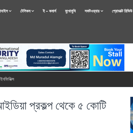
োবাইল
টেলিকম
ই – কমার্স
মুখোমুখি
সফটওয়্যার
প্রোডাক্ট রিভি
্টফোন নিয়ে আসছে রিয়েলমি
ইডিয়া প্রকল্প থেকে ৫ কোটি