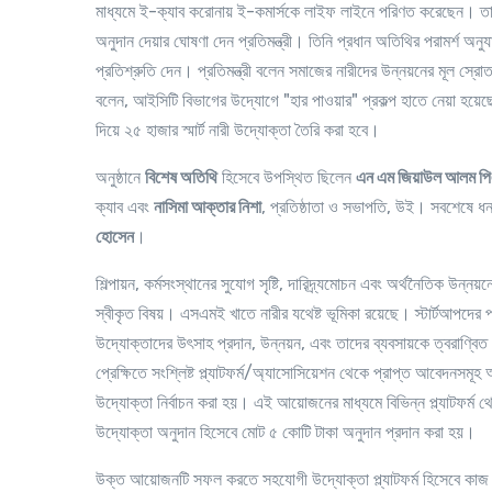
মাধ্যমে ই-ক্যাব করোনায় ই-কমার্সকে লাইফ লাইনে পরিণত করেছেন। তাই
অনুদান দেয়ার ঘোষণা দেন প্রতিমন্ত্রী। তিনি প্রধান অতিথির পরামর্শ অ
প্রতিশ্রুতি দেন। প্রতিমন্ত্রী বলেন সমাজের নারীদের উন্নয়নের মূল স্
বলেন, আইসিটি বিভাগের উদ্যোগে "হার পাওয়ার" প্রকল্প হাতে নেয়া হয়েছ
দিয়ে ২৫ হাজার স্মার্ট নারী উদ্যোক্তা তৈরি করা হবে।
অনুষ্ঠানে
বিশেষ অতিথি
হিসেবে উপস্থিত ছিলেন
এন এম জিয়াউল আলম প
ক্যাব এবং
নাসিমা আক্তার নিশা
, প্রতিষ্ঠাতা ও সভাপতি, উই। সবশেষে ধন্
হোসেন
।
শিল্পায়ন, কর্মসংস্থানের সুযোগ সৃষ্টি, দারিদ্র্যমোচন এবং অর্থনৈতিক উন্
স্বীকৃত বিষয়। এসএমই খাতে নারীর যথেষ্ট ভূমিকা রয়েছে। স্টার্টআপদের পাশ
উদ্যোক্তাদের উৎসাহ প্রদান, উন্নয়ন, এবং তাদের ব্যবসায়কে ত্বরাণ্বি
প্রেক্ষিতে সংশ্লিষ্ট প্ল্যাটফর্ম/অ্যাসোসিয়েশন থেকে প্রাপ্ত আবেদনসমূ
উদ্যোক্তা নির্বাচন করা হয়। এই আয়োজনের মাধ্যমে বিভিন্ন প্ল্যাটফর্ম থে
উদ্যোক্তা অনুদান হিসেবে মোট ৫ কোটি টাকা অনুদান প্রদান করা হয়।
উক্ত আয়োজনটি সফল করতে সহযোগী উদ্যোক্তা প্ল্যাটফর্ম হিসেবে কাজ 