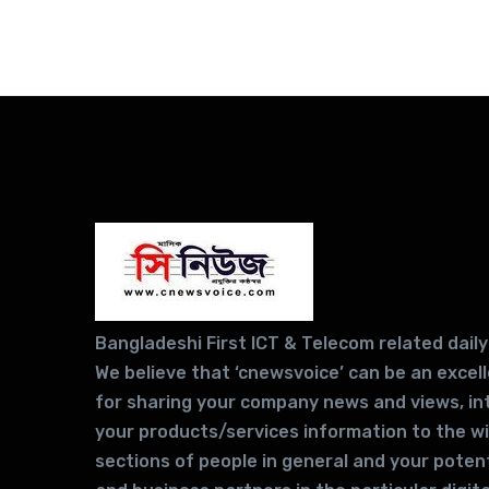
Bangladeshi First ICT & Telecom related daily
We believe that ‘cnewsvoice’ can be an excel
for sharing your company news and views, in
your products/services information to the w
sections of people in general and your potent