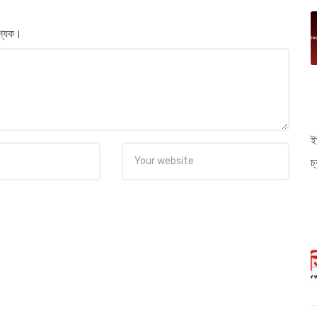
বশ্যক।
ই
চ