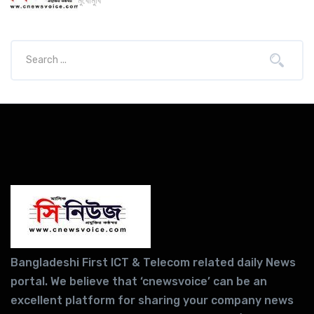
মুখোমুখি
Bangladeshi First ICT & Telecom related daily News
portal. We believe that ‘cnewsvoice’ can be an
excellent platform for sharing your company news