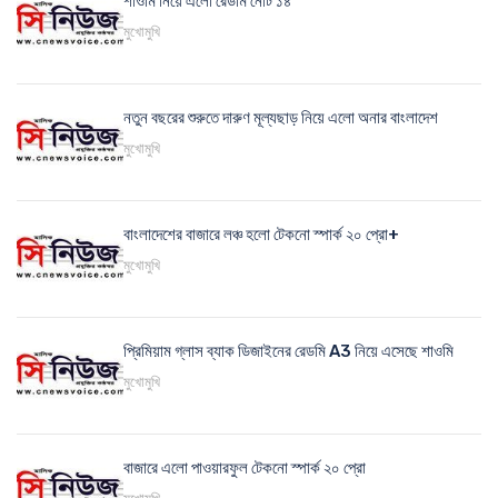
শাওমি নিয়ে এলো রেডমি নোট ১৪
মুখোমুখি
নতুন বছরের শুরুতে দারুণ মূল্যছাড় নিয়ে এলো অনার বাংলাদেশ
মুখোমুখি
বাংলাদেশের বাজারে লঞ্চ হলো টেকনো স্পার্ক ২০ প্রো+
মুখোমুখি
প্রিমিয়াম গ্লাস ব্যাক ডিজাইনের রেডমি A3 নিয়ে এসেছে শাওমি
মুখোমুখি
বাজারে এলো পাওয়ারফুল টেকনো স্পার্ক ২০ প্রো