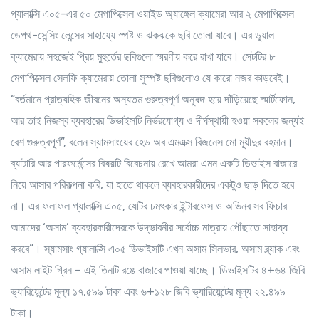
গ্যালাক্সি এ০৫-এর ৫০ মেগাপিক্সেল ওয়াইড অ্যাঙ্গেল ক্যামেরা আর ২ মেগাপিক্সেল
ডেপথ-সেন্সিং লেন্সের সাহায্যে স্পষ্ট ও ঝকঝকে ছবি তোলা যাবে। এর ডুয়াল
ক্যামেরায় সহজেই প্রিয় মুহুর্তের ছবিগুলো স্মরণীয় করে রাখা যাবে। সেটটির ৮
মেগাপিক্সেল সেলফি ক্যামেরায় তোলা সুস্পষ্ট ছবিগুলোও যে কারো নজর কাড়বেই।
“বর্তমানে প্রাত্যহিক জীবনের অন্যতম গুরুত্বপূর্ণ অনুষঙ্গ হয়ে দাঁড়িয়েছে স্মার্টফোন,
আর তাই নিজস্ব ব্যবহারের ডিভাইসটি নির্ভরযোগ্য ও দীর্ঘস্থায়ী হওয়া সকলের জন্যই
বেশ গুরুত্বপূর্ণ”, বলেন স্যামসাংয়ের হেড অব এমএক্স বিজনেস মো মূয়ীদুর রহমান।
ব্যাটারি আর পারফর্মেন্সের বিষয়টি বিবেচনায় রেখে আমরা এমন একটি ডিভাইস বাজারে
নিয়ে আসার পরিকল্পনা করি, যা হাতে থাকলে ব্যবহারকারীদের একটুও ছাড় দিতে হবে
না। এর ফলাফল গ্যালাক্সি এ০৫, যেটির চমৎকার ইন্টারফেস ও অভিনব সব ফিচার
আমাদের ‘অসাম’ ব্যবহারকারীদেরকে উদ্ভাবনীর সর্বোচ্চ মাত্রায় পৌঁছাতে সাহায্য
করবে”। স্যামসাং গ্যালাক্সি এ০৫ ডিভাইসটি এখন অসাম সিলভার, অসাম ব্ল্যাক এবং
অসাম লাইট গ্রিন – এই তিনটি রঙে বাজারে পাওয়া যাচ্ছে। ডিভাইসটির ৪+৬৪ জিবি
ভ্যারিয়েন্টের মূল্য ১৭,৫৯৯ টাকা এবং ৬+১২৮ জিবি ভ্যারিয়েন্টের মূল্য ২২,৪৯৯
টাকা।