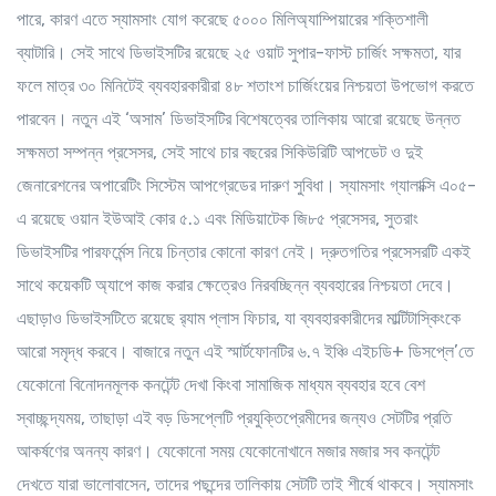
পারে, কারণ এতে স্যামসাং যোগ করেছে ৫০০০ মিলিঅ্যাম্পিয়ারের শক্তিশালী
ব্যাটারি। সেই সাথে ডিভাইসটির রয়েছে ২৫ ওয়াট সুপার-ফাস্ট চার্জিং সক্ষমতা, যার
ফলে মাত্র ৩০ মিনিটেই ব্যবহারকারীরা ৪৮ শতাংশ চার্জিংয়ের নিশ্চয়তা উপভোগ করতে
পারবেন। নতুন এই ‘অসাম’ ডিভাইসটির বিশেষত্বের তালিকায় আরো রয়েছে উন্নত
সক্ষমতা সম্পন্ন প্রসেসর, সেই সাথে চার বছরের সিকিউরিটি আপডেট ও দুই
জেনারেশনের অপারেটিং সিস্টেম আপগ্রেডের দারুণ সুবিধা। স্যামসাং গ্যালাক্সি এ০৫-
এ রয়েছে ওয়ান ইউআই কোর ৫.১ এবং মিডিয়াটেক জি৮৫ প্রসেসর, সুতরাং
ডিভাইসটির পারফর্মেন্স নিয়ে চিন্তার কোনো কারণ নেই। দ্রুতগতির প্রসেসরটি একই
সাথে কয়েকটি অ্যাপে কাজ করার ক্ষেত্রেও নিরবচ্ছিন্ন ব্যবহারের নিশ্চয়তা দেবে।
এছাড়াও ডিভাইসটিতে রয়েছে র‍্যাম প্লাস ফিচার, যা ব্যবহারকারীদের মাল্টিটাস্কিংকে
আরো সমৃদ্ধ করবে। বাজারে নতুন এই স্মার্টফোনটির ৬.৭ ইঞ্চি এইচডি+ ডিসপ্লে’তে
যেকোনো বিনোদনমূলক কনটেন্ট দেখা কিংবা সামাজিক মাধ্যম ব্যবহার হবে বেশ
স্বাচ্ছন্দ্যময়, তাছাড়া এই বড় ডিসপ্লেটি প্রযুক্তিপ্রেমীদের জন্যও সেটটির প্রতি
আকর্ষণের অনন্য কারণ। যেকোনো সময় যেকোনোখানে মজার মজার সব কনটেন্ট
দেখতে যারা ভালোবাসেন, তাদের পছন্দের তালিকায় সেটটি তাই শীর্ষে থাকবে। স্যামসাং