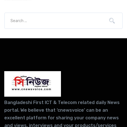
Bangladeshi First ICT & Telecom related daily News
portal. We believe that ‘cnewsvoice’ can be an
excellent platform for sharing your company news
and views, interviews and your products/services