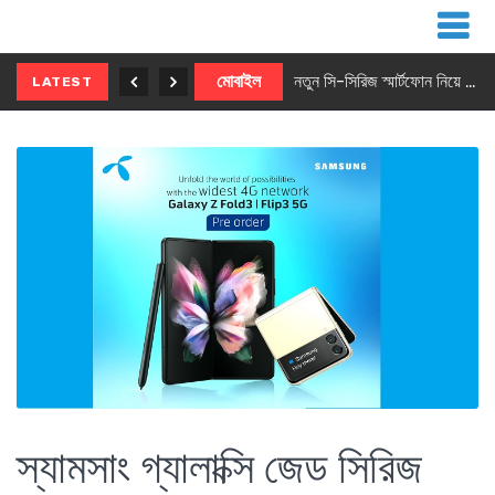
নতুন ৫জি মাস্টার ফোন আনছে ইনফিনিক্স
মোবাইল
নতুন সি-সিরিজ স্মার্টফোন নিয়ে আসছে রিয়েলমি
LATEST
স্যামসাং গ্যালাক্সি জেড সিরিজ