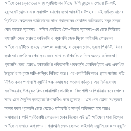
স্মার্টফোনের ক্রেতাদের জন্য গ্রামীণফোন দিচ্ছে জিপি ব্র্যান্ডেড পোলো টি-শার্ট,
হ্যান্ডসেট হোল্ডার এবং ল্যাপটপ ব্যাগের মতো আকর্ষণীয় উপহার। এই দুর্দান্ত মানের
প্রিমিয়াম ফোল্ডেবল স্মার্টফোনের সাথে গ্রাহকদের মোবাইল অভিজ্ঞতায় নতুন মাত্রা
যোগ করেছে স্যামসাং। দক্ষিণ কোরিয়ার টেক-লিডার স্যামসাং-এর জেড সিরিজের
গ্যালাক্সি জেড ফোল্ড৩ ফাইভজি ও গ্যালাক্সি জেড ফ্লিপ ফাইভজি ফোল্ডেবল
স্মার্টফোন দু’টিতে রয়েছে চমকপ্রদ ক্যামেরা, যা ফ্লেক্স মোড, ডুয়াল প্রিভিউ, রিয়ার
ক্যামেরা সেলফি ও প্রো ক্যামেরার সাথে ফটোগ্রাফিতে দিবে অনন্য অভিজ্ঞতা।
গ্যালাক্সি জেড ফোল্ড৩ ফাইভজি’র শক্তিশালী পারফর্মেন্স একাধিক ট্যাব এবং একাধিক
উইন্ডো’র মাধ্যমে মাল্টি-টাস্কিং নিশ্চিত করে। এর এলপিডিডিআর৫ র‍্যাম সর্বোচ্চ গতি
নিশ্চিত করার পাশাপাশি ব্যাটারি খরচ কমায় ৪৫ শতাংশ পর্যন্ত। এর নির্ভরযোগ্য
সফটওয়্যার, উপযুক্ত বিল্ড কোয়ালিটি ফোনটিকে শক্তিশালী ও প্রিমিয়াম করে তোলার
সাথে একে দৈনন্দিন ব্যবহারের উপযোগীও করে তুলেছে। ‘এস পেন ফোল্ড’ সংস্করণ
আনার ফলে গ্যালাক্সি জেড ফোল্ড৩ ফাইভজি’র সম্পূর্ণ অভিজ্ঞতা হবে আরও
অসাধারণ। পানি প্রতিরোধী ফোল্ডেবল ফোন হিসেবে এই দুটি স্মার্টফোন সারা বিশ্বের
স্মার্টফোন বাজারে অগ্রগণ্য। গ্যালাক্সি জেড ফোল্ড৩ ফাইভজি ফ্যান্টম ব্ল্যাক ও ফ্যান্টম