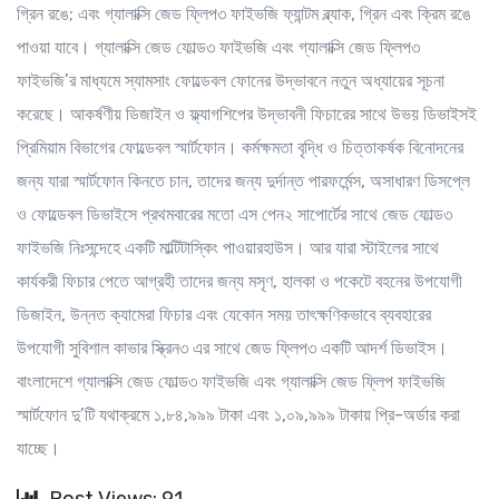
গ্রিন রঙে; এবং গ্যালাক্সি জেড ফ্লিপ৩ ফাইভজি ফ্যান্টম ব্ল্যাক, গ্রিন এবং ক্রিম রঙে
পাওয়া যাবে। গ্যালাক্সি জেড ফোল্ড৩ ফাইভজি এবং গ্যালাক্সি জেড ফ্লিপ৩
ফাইভজি’র মাধ্যমে স্যামসাং ফোল্ডেবল ফোনের উদ্ভাবনে নতুন অধ্যায়ের সূচনা
করেছে। আকর্ষণীয় ডিজাইন ও ফ্ল্যাগশিপের উদ্ভাবনী ফিচারের সাথে উভয় ডিভাইসই
প্রিমিয়াম বিভাগের ফোল্ডেবল স্মার্টফোন। কর্মক্ষমতা বৃদ্ধি ও চিত্তাকর্ষক বিনোদনের
জন্য যারা স্মার্টফোন কিনতে চান, তাদের জন্য দুর্দান্ত পারফর্মেন্স, অসাধারণ ডিসপ্লে
ও ফোল্ডেবল ডিভাইসে প্রথমবারের মতো এস পেন২ সাপোর্টের সাথে জেড ফোল্ড৩
ফাইভজি নিঃসন্দেহে একটি মাল্টিটাস্কিং পাওয়ারহাউস। আর যারা স্টাইলের সাথে
কার্যকরী ফিচার পেতে আগ্রহী তাদের জন্য মসৃণ, হালকা ও পকেটে বহনের উপযোগী
ডিজাইন, উন্নত ক্যামেরা ফিচার এবং যেকোন সময় তাৎক্ষণিকভাবে ব্যবহারের
উপযোগী সুবিশাল কাভার স্ক্রিন৩ এর সাথে জেড ফ্লিপ৩ একটি আদর্শ ডিভাইস।
বাংলাদেশে গ্যালাক্সি জেড ফোল্ড৩ ফাইভজি এবং গ্যালাক্সি জেড ফ্লিপ ফাইভজি
স্মার্টফোন দু’টি যথাক্রমে ১,৮৪,৯৯৯ টাকা এবং ১,০৯,৯৯৯ টাকায় প্রি-অর্ডার করা
যাচ্ছে।