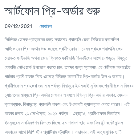
স্মার্টফোন প্রি-অর্ডার শুরু
09/12/2021
মোবাইল
সিনিউজ ডেস্ক:গ্রাহকদের জন্য স্যামসাং গ্যালাক্সি জেড সিরিজের ফ্ল্যাগশিপ
স্মার্টফোনের প্রি-অর্ডার শুরু করেছে গ্রামীণফোন। যেসব গ্রাহক গ্যালাক্সি জেড
ফোল্ড৩ ফাইভজি অথবা জেড ফ্লিপ৩ ফাইভজি ডিভাইসের সাথে দেশজুড়ে বিস্তৃত
ফোরজি নেটওয়ার্ক উপভোগ করতে চান, তাদের জন্য স্যামসাং এর টেলিকম অপারেটর
পার্টনার গ্রামীণফোন নিয়ে এসেছে বিভিন্ন আকর্ষণীয় প্রি-অর্ডার ডিল ও অফার।
গ্রামীণফোন গ্রাহকরা ৩৬ মাস পর্যন্ত বিনাসুদে ইএমআই সুবিধাসহ গ্রামীণফোন বিক্রয়
চ্যানেলের মাধ্যমে প্রি-অর্ডার দেওয়ার মাধ্যমে বিভিন্ন প্রি-অর্ডার অফার, যেমন-
ক্যাশব্যাক, বিনামূল্যে গ্যালাক্সি বাডস এবং ইএমআই ক্যাশব্যাক পেতে পারেন। এই
অফার চলবে ২১ সেপ্টেম্বর, ২০২১ পর্যন্ত। এছাড়াও, গ্রামীণফোন ডিভাইস
ইনস্যুরেন্স সাবস্ক্রিপশন ফি-তে দিচ্ছে ২০ শতাংশ ছাড় এবং ফ্রি ইন্টারনেট বান্ডল
অফারের সাথে জিপি স্টার প্ল্যাটিনাম স্ট্যাটাস। এছাড়াও, এই অত্যাধুনিক দু’টি