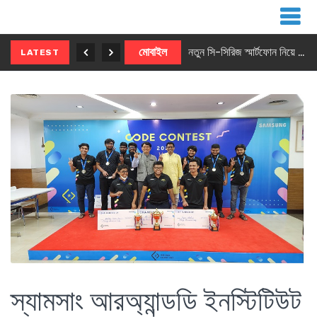
নতুন ৫জি মাস্টার ফোন আনছে ইনফিনিক্স
মোবাইল
নতুন সি-সিরিজ স্মার্টফোন নিয়ে আসছে রিয়েলমি
LATEST
স্যামসাং আরঅ্যান্ডডি ইনস্টিটিউট