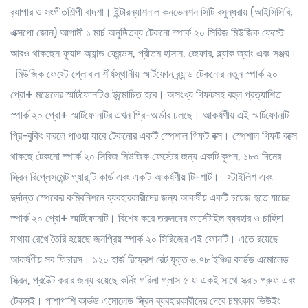
র‌্যাপার ও সংগীতশিল্পী বাদশা। ইন্টারন্যাশনাল কনভেনশন সিটি বসুন্ধরায় (আইসিসিবি,
এক্সপো জোন) আগামী ১ মার্চ অনুষ্ঠিতব্য টেকনো স্পার্ক ২০ সিরিজ মিউজিক ফেস্টে
আরও থাকছেন ফুয়াদ অ্যান্ড ফ্রেন্ডস, প্রীতম হাসান, জেফার, ব্ল্যাক জ্যাং এবং সঞ্জয়।
মিউজিক ফেস্টে গ্লোবাল শীর্ষস্থানীয় স্মার্টফোন ব্র্যান্ড টেকনোর নতুন স্পার্ক ২০
প্রো+ মডেলের স্মার্টফোনটিও উন্মোচিত হবে। অসংখ্য গিফটসহ বহুল প্রত্যাশিত
স্পার্ক ২০ প্রো+ স্মার্টফোনটির এখন প্রি-অর্ডার চলছে। আকর্ষণীয় এই স্মার্টফোনটি
প্রি-বুকিং করলে পাওয়া যাবে টেকনোর একটি স্পেশাল গিফট বক্স। স্পেশাল গিফট বক্সে
থাকছে টেকনো স্পার্ক ২০ সিরিজ মিউজিক ফেস্টের জন্য একটি কুপন, ১৮০ দিনের
স্ক্রিন রিপ্লেসমেন্ট গ্যারান্টি কার্ড এবং একটি আকর্ষণীয় টি-শার্ট। স্টাইলিশ এবং
দুর্দান্ত স্পেকের কম্বিনিশনে ব্যবহারকারীদের জন্য আকর্ষীয় একটি চয়েজ হতে যাচ্ছে
স্পার্ক ২০ প্রো+ স্মার্টফোনটি। বিশেষ করে তরুনদের ভার্সেটাইল ব্যবহার ও চাহিদা
মাথায় রেখে তৈরি হয়েছে জনপ্রিয় স্পার্ক ২০ সিরিজের এই ফোনটি। এতে রয়েছে
আকর্ষণীয় সব ফিচারস। ১২০ হার্জ রিফ্রেশ রেট যুক্ত ৬.৭৮ ইঞ্চির কার্ভড এমোলেড
স্ক্রিন, প্রটেক্ট করার জন্য রয়েছে কর্নিং গরিলা গ্লাস ৫ যা একই সাথে স্ক্রাচ প্রুফ এবং
টেকসই। পাশাপাশি কার্ভড এমোলেড স্ক্রিন ব্যবহারকারীদের দেবে চমৎকার ভিউইং