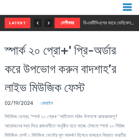
শিশুদের মহাকাশ ভাবনা ও স্বপ্নে মুখর ছিল 'ফিউচার অ্যাস্ট্রোনটস মিট-আপ'
দেশীখবর
ডিএমটিসিএলের বহরে ভেহিকেল টেলিমেটিকস সিস্টেম বাস্তবায়ন করবে কারকোপোলো
LATEST
স্পার্ক ২০ প্রো+' প্রি-অর্ডার
করে উপভোগ করুন বাদশাহ’র
লাইভ মিউজিক ফেস্ট
02/19/2024
মোবাইল
সিনিউজ ডেস্ক;
'স্পার্ক ২০ প্রো+' স্মার্টফোন লঞ্চিং উপলক্ষে ঝাকঝমকপূর্ণ
আয়োজনের মধ্য দিয়ে রাজধানীতে অনুষ্ঠিত হতে যাচ্ছে টেকনো স্পার্ক ২০ সিরিজ
মিউজিক ফেস্ট। মিউজিক ফেস্টের মূল আকর্ষণ হিসেবে থাকছেন বিখ্যাত ভারতীয়