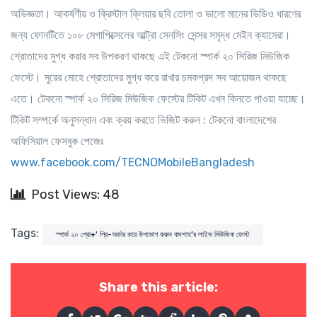
অভিজ্ঞতা। আকর্ষণীয় ও ক্রিস্টাল ক্লিয়ার ছবি তোলা ও ভালো মানের ভিডিও ধারণের
জন্য ফোনটিতে ১০৮ মেগাপিক্সেলের আল্ট্রা সেনসিং সেন্সর সমৃদ্ধ মেইন ক্যামেরা।
শ্রোতাদের মুগ্ধ করার সব উপকরণ থাকছে এই টেকনো স্পার্ক ২০ সিরিজ মিউজিক
ফেস্টে। সুরের মোহে শ্রোতাদের মুগ্ধ করে রাখার চমকপ্রদ সব আয়োজন থাকছে
এতে। টেকনো স্পার্ক ২০ সিরিজ মিউজিক ফেস্টের টিকিট এখন কিনতে পাওয়া যাচ্ছে।
টিকিট সম্পর্কে অনুসন্ধান এবং ক্রয় করতে ভিজিট করুন : টেকনো বাংলাদেশের
অফিসিয়াল ফেসবুক পেজেঃ
www.facebook.com/TECNOMobileBangladesh
Post Views: 48
Tags:
স্পার্ক ২০ প্রো+' প্রি-অর্ডার করে উপভোগ করুন বাদশাহ’র লাইভ মিউজিক ফেস্ট
Share this article: