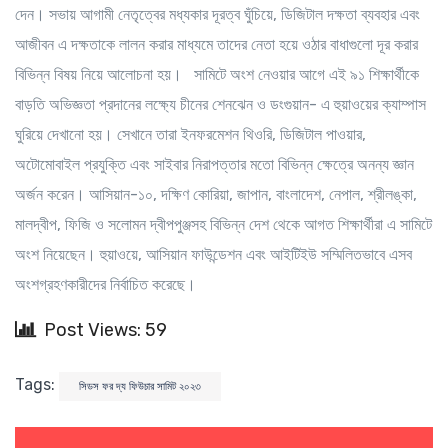
দেন। সভায় আগামী নেতৃত্বের মধ্যকার দূরত্ব ঘুঁচিয়ে, ডিজিটাল দক্ষতা ব্যবহার এবং
আজীবন এ দক্ষতাকে লালন করার মাধ্যমে তাদের নেতা হয়ে ওঠার বাধাগুলো দূর করার
বিভিন্ন বিষয় নিয়ে আলোচনা হয়। সামিটে অংশ নেওয়ার আগে এই ৯১ শিক্ষার্থীকে
বাড়তি অভিজ্ঞতা প্রদানের লক্ষ্যে চীনের শেনঝেন ও ডংগুয়ান- এ হুয়াওয়ের ক্যাম্পাস
ঘুরিয়ে দেখানো হয়। সেখানে তারা ইনফরমেশন থিওরি, ডিজিটাল পাওয়ার,
অটোমোবাইল প্রযুক্তি এবং সাইবার নিরাপত্তার মতো বিভিন্ন ক্ষেত্রে অনন্য জ্ঞান
অর্জন করেন। আসিয়ান-১০, দক্ষিণ কোরিয়া, জাপান, বাংলাদেশ, নেপাল, শ্রীলঙ্কা,
মালদ্বীপ, ফিজি ও সলোমন দ্বীপপুঞ্জসহ বিভিন্ন দেশ থেকে আগত শিক্ষার্থীরা এ সামিটে
অংশ নিয়েছেন। হুয়াওয়ে, আসিয়ান ফাউন্ডেশন এবং আইটিইউ সম্মিলিতভাবে এসব
অংশগ্রহণকারীদের নির্বাচিত করেছে।
Post Views: 59
Tags:
সিডস ফর দ্য ফিউচার সামিট ২০২৩