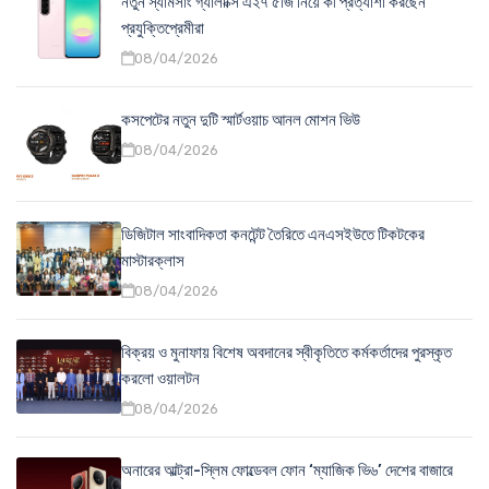
নতুন স্যামসাং গ্যালাক্সি এ২৭ ৫জি নিয়ে কী প্রত্যাশা করছেন
প্রযুক্তিপ্রেমীরা
08/04/2026
কসপেটের নতুন দুটি স্মার্টওয়াচ আনল মোশন ভিউ
08/04/2026
ডিজিটাল সাংবাদিকতা কনটেন্ট তৈরিতে এনএসইউতে টিকটকের
মাস্টারক্লাস
08/04/2026
বিক্রয় ও মুনাফায় বিশেষ অবদানের স্বীকৃতিতে কর্মকর্তাদের পুরস্কৃত
করলো ওয়ালটন
08/04/2026
অনারের আল্ট্রা-স্লিম ফোল্ডেবল ফোন ‘ম্যাজিক ভি৬’ দেশের বাজারে