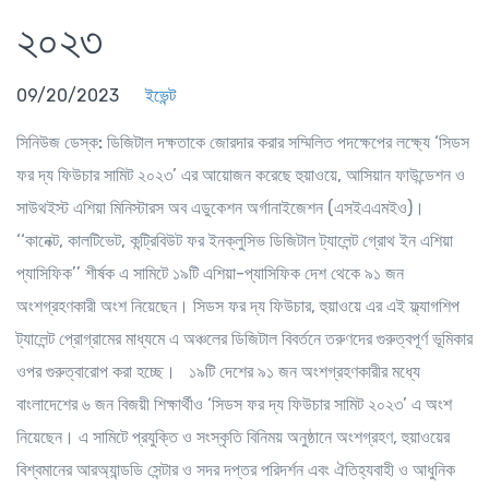
২০২৩
09/20/2023
ইভেন্ট
সিনিউজ ডেস্ক:
ডিজিটাল দক্ষতাকে জোরদার করার সম্মিলিত পদক্ষেপের লক্ষ্যে ‘সিডস
ফর দ্য ফিউচার সামিট ২০২৩’ এর আয়োজন করেছে হুয়াওয়ে, আসিয়ান ফাউন্ডেশন ও
সাউথইস্ট এশিয়া মিনিস্টারস অব এডুকেশন অর্গানাইজেশন (এসইএএমইও)।
‘‘কানেক্ট, কালটিভেট, কন্ট্রিবিউট ফর ইনক্লুসিভ ডিজিটাল ট্যালেন্ট গ্রোথ ইন এশিয়া
প্যাসিফিক’’ শীর্ষক এ সামিটে ১৯টি এশিয়া-প্যাসিফিক দেশ থেকে ৯১ জন
অংশগ্রহণকারী অংশ নিয়েছেন। সিডস ফর দ্য ফিউচার, হুয়াওয়ে এর এই ফ্ল্যাগশিপ
ট্যালেন্ট প্রোগ্রামের মাধ্যমে এ অঞ্চলের ডিজিটাল বিবর্তনে তরুণদের গুরুত্বপূর্ণ ভূমিকার
ওপর গুরুত্বারোপ করা হচ্ছে। ১৯টি দেশের ৯১ জন অংশগ্রহণকারীর মধ্যে
বাংলাদেশের ৬ জন বিজয়ী শিক্ষার্থীও ‘সিডস ফর দ্য ফিউচার সামিট ২০২৩’ এ অংশ
নিয়েছেন। এ সামিটে প্রযুক্তি ও সংস্কৃতি বিনিময় অনুষ্ঠানে অংশগ্রহণ, হুয়াওয়ের
বিশ্বমানের আরঅ্যান্ডডি সেন্টার ও সদর দপ্তর পরিদর্শন এবং ঐতিহ্যবাহী ও আধুনিক