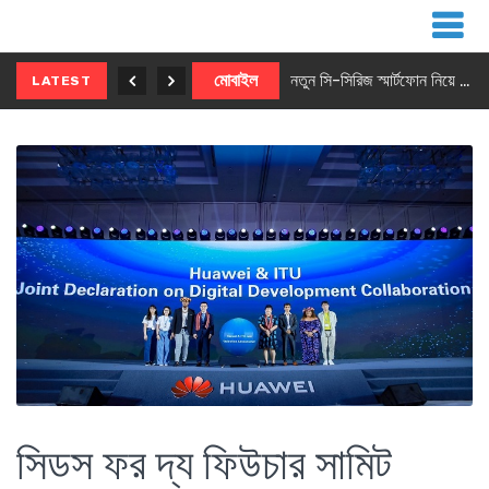
নতুন ৫জি মাস্টার ফোন আনছে ইনফিনিক্স
মোবাইল
নতুন সি-সিরিজ স্মার্টফোন নিয়ে আসছে রিয়েলমি
LATEST
সিডস ফর দ্য ফিউচার সামিট