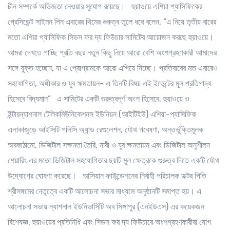
চীন সম্পর্কে অভিজ্ঞতা নেওয়ার সুযোগ রয়েছে। হুয়াওয়ে এশিয়া প্যাসিফিকের
প্রেসিডেন্ট সাইমন লিন এবারের থিমের গুরুত্ব তুলে ধরে বলেন, “এ নিয়ে তৃতীয় বারের
মতো এশিয়া প্যাসিফিক সিডস ফর দ্য ফিউচার সামিটের আয়োজন করছে হুয়াওয়ে।
আমরা দেখতে পাচ্ছি প্রতি বছর নতুন কিছু নিয়ে আরো বেশি অংশগ্রহণকারী আমাদের
সঙ্গে যুক্ত হচ্ছেন, যা এ প্রোগ্রামকে আরো এগিয়ে নিচ্ছে। প্রতিবারের মত এবারেও
সহযোগিতা, অঙ্গীকার ও যুব ক্ষমতায়ন- এ তিনটি বিষয় এই ইভেন্টের মূল প্রতিপাদ্য
হিসেবে বিদ্যমান” এ সামিটের একটি গুরুত্বপূর্ণ অংশ হিসেবে, হুয়াওয়ে ও
ইন্টারন্যাশনাল টেলিকমিউনিকেশনস ইউনিয়ন (আইটিইউ) এশিয়া-প্যাসিফিক
এলাকাজুড়ে আইসিটি পলিসি অ্যান্ড রেগুলেশন, যৌথ গবেষণা, অন্তর্ভুক্তিমূলক
অবকাঠামো, ডিজিটাল সক্ষমতা তৈরি, নারী ও যুব ক্ষমতায়ন এবং ডিজিটাল অনুশীলন
শেয়ারিং এর মতো ডিজিটাল সহযোগিতার ছয়টি মূল ক্ষেত্রকে গুরুত্ব দিতে একটি যৌথ
উদ্যোগের ঘোষণা করেছে। আসিয়ান ফাউন্ডেশনের নির্বাহী পরিচালক ডক্টর পিতি
শ্রীসঙ্গমের নেতৃত্বে একটি আলোচনা সভার মাধ্যমে অনুষ্ঠানটি সমাপ্ত হয়। এ
আলোচনা সভায় ন্যাশনাল ইউনিভার্সিটি অব সিঙ্গাপুর (এনইউএস) এর কয়েকজন
বিশেষজ্ঞ, হুয়াওয়ের প্রতিনিধি এবং সিডস ফর দ্য ফিউচারে অংশগ্রহণকারীরা যোগ