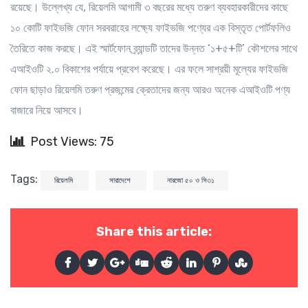
রয়েছে। উল্লেখ্য যে, রিয়েলমি আগামী ৩ বছরের মধ্যে তরুণ ব্যবহারকারীদের কাছে
১০ কোটি ফাইভজি ফোন সরবরাহের লক্ষ্যে ফাইভজি পণ্যের এক বিস্তৃত পোর্টফলিও
তৈরিতে কাজ করছে। এই স্মার্টফোন ব্র্যান্ডটি তাদের উন্নত ‘১+৫+টি’ কৌশলের সাথে
এআইওটি ২.০ বিকাশের পর্যায়ে প্রবেশ করেছে। এর ফলে সাশ্রয়ী মূল্যের ফাইভজি
ফোন ছাড়াও রিয়েলমি তরুণ প্রজন্মের ক্রেতাদের জন্য আরও অনেক এআইওটি পণ্য
বাজারে নিয়ে আসবে।
Post Views: 75
Tags:
রিয়েলমি
সারাদেশে
নারজো ৫০ ও সি৩১
Share this article: