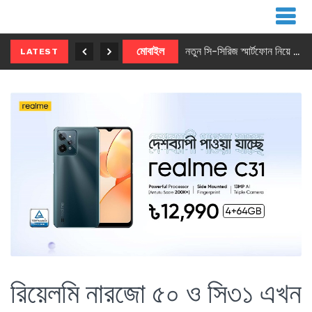
নতুন ৫জি মাস্টার ফোন আনছে ইনফিনিক্স
মোবাইল
নতুন সি-সিরিজ স্মার্টফোন নিয়ে আসছে রিয়েলমি
LATEST
রিয়েলমি নারজো ৫০ ও সি৩১ এখন