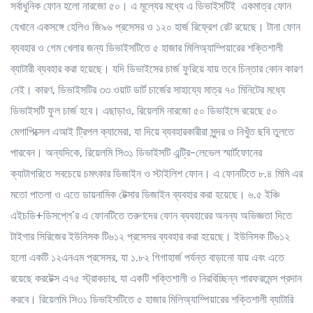
সর্বাধুনিক ফোন হলো নারজো ৫০। এ মূল্যের মধ্যে এ ডিভাইসটিই একমাত্র ফোন
যেখানে একসঙ্গে হেলিও জি৯৬ প্রসেসর ও ১২০ হার্জ রিফ্রেশ রেট রয়েছে। টানা ফোন
ব্যবহার ও গেম খেলার জন্য ডিভাইসটিতে ৫ হাজার মিলিঅ্যাম্পিয়ারের শক্তিশালী
ব্যাটারী ব্যবহার করা হয়েছে। যদি ডিভাইসের চার্জ ফুরিয়ে যায় তবে চিন্তার কোন কারণ
নেই। কারণ, ডিভাইসটির ৩৩ ওয়াট ডার্ট চার্জের সাহায্যে মাত্র ৭০ মিনিটের মধ্যে
ডিভাইসটি ফুল চার্জ হবে। এছাড়াও, রিয়েলমি নারজো ৫০ ডিভাইসে রয়েছে ৫০
মেগাপিক্সেল এআই ট্রিপল ক্যামেরা, যা দিয়ে ব্যবহারকারীরা সুন্দর ও নিখুঁত ছবি তুলতে
পারবেন। অন্যদিকে, রিয়েলমি সি৩১ ডিভাইসটি এন্ট্রি-লেভেল স্মার্টফোনের
ক্যাটাগরিতে সবচেয়ে চমৎকার ডিজাইন ও স্টাইলিশ ফোন। এ ফোনটিতে ৮.৪ মিমি এর
মতো পাতলা ও এতে ডায়নামিক টেক্সার ডিজাইন ব্যবহার করা হয়েছে। ৬.৫ ইঞ্চি
এইচডি+ডিসপ্লে’র এ ফোনটিতে তরুণদের ফোন ব্যবহারের অনন্য অভিজ্ঞতা দিতে
টাইগার সিরিজের ইউনিসক টি৬১২ প্রসেসর ব্যবহার করা হয়েছে। ইউনিসক টি৬১২
হলো একটি ১২এনএম প্রসেসর, যা ১.৮২ গিগাহার্জ পর্যন্ত বাড়ানো যায় এবং এতে
রয়েছে করটেক্স এ৭৫ স্ট্রাকচার, যা একটি শক্তিশালী ও নিরবিচ্ছিন্ন পারফরমেন্স প্রদান
করবে। রিয়েলমি সি৩১ ডিভাইসটিতে ৫ হাজার মিলিঅ্যাম্পিয়ারের শক্তিশালী ব্যাটারি