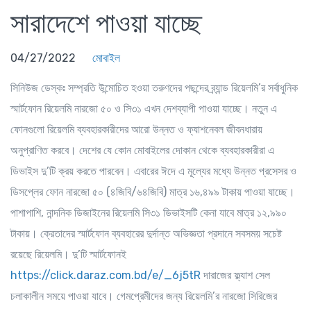
সারাদেশে পাওয়া যাচ্ছে
04/27/2022
মোবাইল
সিনিউজ ডেস্কঃ
সম্প্রতি উন্মোচিত হওয়া তরুণদের পছন্দের ব্র্যান্ড রিয়েলমি’র সর্বাধুনিক
স্মার্টফোন রিয়েলমি নারজো ৫০ ও সি৩১ এখন দেশব্যাপী পাওয়া যাচ্ছে। নতুন এ
ফোনগুলো রিয়েলমি ব্যবহারকারীদের আরো উন্নত ও ফ্যাশনেবল জীবনধারায়
অনুপ্রাণিত করবে। দেশের যে কোন মোবাইলের দোকান থেকে ব্যবহারকারীরা এ
ডিভাইস দু’টি ক্রয় করতে পারবেন। এবারের ঈদে এ মূল্যের মধ্যে উন্নত প্রসেসর ও
ডিসপ্লের ফোন নারজো ৫০ (৪জিবি/৬৪জিবি) মাত্র ১৬,৪৯৯ টাকায় পাওয়া যাচ্ছে।
পাশাপাশি, নান্দনিক ডিজাইনের রিয়েলমি সি৩১ ডিভাইসটি কেনা যাবে মাত্র ১২,৯৯০
টাকায়। ক্রেতাদের স্মার্টফোন ব্যবহারের দুর্দান্ত অভিজ্ঞতা প্রদানে সবসময় সচেষ্ট
রয়েছে রিয়েলমি। দু’টি স্মার্টফোনই
https://click.daraz.com.bd/e/_6j5tR
দারাজের ফ্ল্যাশ সেল
চলাকালীন সময়ে পাওয়া যাবে। গেমপ্রেমীদের জন্য রিয়েলমি’র নারজো সিরিজের