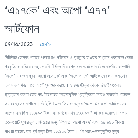
‘এ১৭কে’ এবং অপো ‘এ৭৭’
স্মার্টফোন
09/16/2023
মোবাইল
সিনিউজ ডেস্ক:
গাছের পাতার রঙ পরিবর্তন ও ফুরফুরে হাওয়ার মাধ্যমে শরত্কাল যেমন
প্রকৃতিকে রাঙিয়ে দেয়, তেমনি শীর্ষস্থানীয় গ্লোবাল স্মার্টফোন টেকনোলজি কোম্পানি
‘অপো’ এর জনপ্রিয় ‘অপো এ১৭কে’ এবং ‘অপো এ৭৭’ স্মার্টফোনের দাম কমানোর
এক দারুণ খবর নিয়ে এ মৌসুম শুরু করছে। ৯ সেপ্টেম্বর থেকে ডিভাইসগুলোর
মূল্যহ্রাস শুরু হওয়ার পর, ইউজাররা অত্যাধুনিক প্রযুক্তিকে আরও সহজেই পাচ্ছেন
তাদের হাতের নাগালে। স্টাইলিশ এবং ফিচার-সমৃদ্ধ ‘অপো এ১৭কে’ স্মার্টফোনের
আগের দাম ছিল ১৪,৯৯০ টাকা, যা কমিয়ে এখন ১৩,৯৯০ টাকা করা হয়েছে। এছাড়া
৩৩-ওয়াট সুপারভুক চার্জিংয়ের জন্য বিখ্যাত ‘অপো এ৭৭’ এখন ১৯,৯৯০ টাকায়
পাওয়া যাচ্ছে, যার পূর্ব মূল্য ছিল ২০,৯৯০ টাকা। এই শরৎ-এক্সক্লুসিভ মূল্য