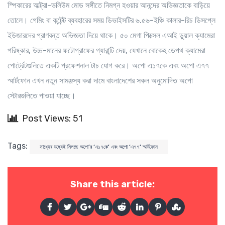
স্পিকারের আল্ট্রা-ভলিউম মোড সঙ্গীতে নিমগ্ন হওয়ার আনন্দের অভিজ্ঞতাকে বাড়িয়ে
তোলে। গেমিং বা কন্টেন্ট ব্যবহারের সময় ডিভাইসটির ৬.৫৬-ইঞ্চি কালার-রিচ ডিসপ্লে
ইউজারদের প্রাণবন্ত অভিজ্ঞতা দিয়ে থাকে। ৫০ মেগা পিক্সেল এআই ডুয়াল ক্যামেরা
পরিষ্কার, উচ্চ-মানের ফটোগ্রাফের গ্যারান্টি দেয়, যেখানে বোকেহ ডেপথ ক্যামেরা
পোর্ট্রেটগুলিতে একটি প্রফেশনাল টাচ যোগ করে। অপো এ১৭কে এবং অপো এ৭৭
স্মার্টফোন এখন নতুন সামঞ্জস্য করা দামে বাংলাদেশের সকল অনুমোদিত অপো
স্টোরগুলিতে পাওয়া যাচ্ছে।
Post Views: 51
Tags:
সাধ্যের মধ্যেই মিলছে অপো’র ‘এ১৭কে’ এবং অপো ‘এ৭৭’ স্মার্টফোন
Share this article: