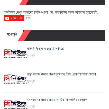
ইউটিউবে দেখুন আমাদের ভিডিওগুলো এবং সাবস্ক্রাইব করুন আমাদের চ্যানেলটি:
মুখোমুখি
শাওমি নিয়ে এলো রেডমি নোট ১৪
মুখোমুখি
নতুন বছরের শুরুতে দারুণ মূল্যছাড় নিয়ে এলো অনার বাংলাদেশ
মুখোমুখি
বাংলাদেশের বাজারে লঞ্চ হলো টেকনো স্পার্ক ২০ প্রো+
মুখোমুখি