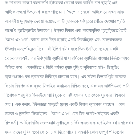
সংশোধনের কারণে বাংলাদেশি ইউজাররা কোনো রকম আর্থিক চাপ ছাড়াই এই
স্মার্টফোনগুলো উপভোগ করতে পারবেন। ‘অপো এ১৭কে’ স্মার্টফোনে এখন আরও
আকর্ষণীয় মূল্যছাড় দেওয়া হয়েছে, যা উদ্ভাবনকে সর্বস্তরে পৌঁছে দেওয়ার প্রতি
অপো’র প্রতিশ্রুতির উদাহরণ। উন্নত ফিচার এবং অত্যাধুনিক প্রযুক্তিতে তৈরি
‘অপো এ১৭কে’ কোনো রকম বিঘ্ন ছাড়াই একটি নিরবচ্ছিন্ন এবং সন্তোষজনক
ইউজার এক্সপেরিয়েন্স দিবে। স্টাইলিশ বডির সঙ্গে ডিভাইসটিতে রয়েছে একটি
৫০০০এমএএইচ এর দীর্ঘস্থায়ী ব্যাটারি যা সারাদিনের ব্যাটারির পাওয়ার নির্ভরযোগ্যতা
নিশ্চিত করে। ফোনটিতে ৪ জিবি পর্যন্ত র‌্যাম বৃদ্ধির সুবিধাসহ হাই- ডিমান্ডিং
অ্যাপগুলোও কম ল্যাগসহ নির্বিঘ্নে চালানো যাবে। এর সাইড ফিঙ্গারপ্রিন্ট আনলক
ফিচার নিরাপদ এবং দ্রুত ডিভাইস অ্যাক্সেস নিশ্চিত করে, এবং এর আইপিএক্স৪ পানি
নিরোধক প্রযুক্তি ডিভাইসে পানি ঢুকে তা নষ্ট হওয়ার হাত থেকে সুরক্ষার নিশ্চয়তা
দেয়। এক কথায়, ইউজাররা সাশ্রয়ী মূল্যে একটি বিশাল প্যাকেজ পাচ্ছেন। বেশ
হালকা ও নান্দনিক ডিজাইনের ‘অপো এ৭৭’ যেন ঠিক পকেট-সাইজের একটি
শিল্পকর্ম। স্মার্টফোনটির ৩৩-ওয়াট সুপারভুক চার্জিং ক্ষমতার কারণে ইউজাররা চলাফেরার
সময় তাদের সুবিধামতো ফোনে চার্জ দিতে পারে। এমনকি কোলাহলপূর্ণ পরিবেশেও