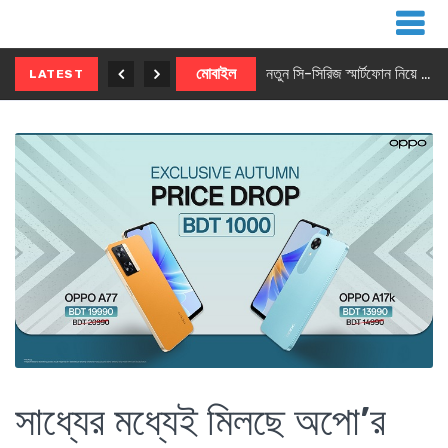
নতুন ৫জি মাস্টার ফোন আনছে ইনফিনিক্স
মোবাইল
নতুন সি-সিরিজ স্মার্টফোন নিয়ে আসছে রিয়েলমি
LATEST
সাধ্যের মধ্যেই মিলছে অপো’র