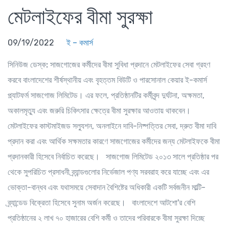
মেটলাইফের বীমা সুরক্ষা
09/19/2022
ই – কমার্স
সিনিউজ ডেস্ক:
সাজগোজের কর্মীদের বীমা সুবিধা প্রদানে মেটলাইফের সেবা গ্রহণ
করবে বাংলাদেশের শীর্ষস্থানীয় এবং বৃহত্তম বিউটি ও পারসোনাল কেয়ার ই-কমার্স
প্ল্যাটফর্ম সাজগোজ লিমিটেড। এর ফলে, প্রতিষ্ঠানটির কর্মীবৃন্দ দুর্ঘটনা, অক্ষমতা,
অকালমৃত্যু এবং জরুরি চিকিৎসার ক্ষেত্রে বীমা সুরক্ষার আওতায় থাকবেন।
মেটলাইফের কাস্টমাইজড সল্যুশন, অনলাইনে দাবি-নিষ্পত্তির সেবা, দ্রুত বীমা দাবি
প্রদান করা এবং আর্থিক সক্ষমতার কারণে সাজগোজের কর্মীদের জন্য মেটলাইফকে বীমা
প্রদানকারী হিসেবে নির্বাচিত করেছে। সাজগোজ লিমিটেড ২০১৩ সালে প্রতিষ্ঠার পর
থেকে সুপরিচিত প্রসাধনী ব্র্যান্ডগুলোর নির্ভেজাল পণ্য সরবরাহ করে যাচ্ছে এবং এর
ভোক্তা-বান্ধব এবং যথাসময়ে সেবাদান বৈশিষ্টের অধিকারী একটি সর্বজনীন মাল্টি-
ব্র্যান্ডেড বিক্রেতা হিসেবে সুনাম অর্জন করেছে। বাংলাদেশে আটশো'র বেশি
প্রতিষ্ঠানের ২ লাখ ৭০ হাজারের বেশি কর্মী ও তাদের পরিবারকে বীমা সুরক্ষা দিচ্ছে