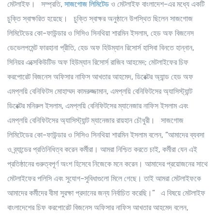
মেটলাইফ। সম্প্রতি,
সাজগোজ লিমিটেড
ও মেটলাইফ বাংলাদেশ-এর মধ্যে একটি
চুক্তি স্বাক্ষরিত হয়েছে। চুক্তি স্বাক্ষর অনুষ্ঠানে উপস্থিত ছিলেন সাজগোজ
লিমিটেডের কো-ফাউন্ডার ও সিসিও
সিনথিয়া শারমিন ইসলাম
, হেড অফ বিজনেস
ডেভেলপমেন্ট
ফারহানা প্রীতি
, হেড অফ হিউম্যান রিসোর্স
হাসিবা বিনতে হান্নান
,
সিনিয়র এক্সেকিউটিভ অফ হিউম্যান রিসোর্স
রাজিব আহমেদ
; মেটলাইফের চিফ
করপোরেট বিজনেস অফিসার
নাফিস আখতার আহমেদ
, ডিরেক্টর অ্যান্ড হেড অফ
এমপ্লয়ি বেনিফিটস
মোহাম্মদ কামরুজ্জামান
, এমপ্লয়ি বেনিফিটসের অ্যাসিস্ট্যান্ট
ডিরেক্টর
মনিরুল ইসলাম
, এমপ্লয়ি বেনিফিটসের ম্যানেজার
নাফিস ইসলাম
এবং
এমপ্লয়ি বেনিফিটসের অ্যাসিস্ট্যান্ট ম্যানেজার
রায়হান চৌধুরী
। সাজগোজ
লিমিটেডের কো-ফাউন্ডার ও সিসিও
সিনথিয়া শারমিন ইসলাম
বলেন, “আমাদের ব্যবসা
ও ব্র্যান্ডের প্রতিনিধিত্ব করেন কর্মীরা। আমরা নিশ্চিত করতে চাই, কর্মীরা যেন এই
প্রতিষ্ঠানের গুরুত্বপূর্ণ অংশ হিসেবে নিজেকে মনে করেন। আমাদের প্রয়োজনের সাথে
মেটলাইফের পলিসি এবং সুযোগ-সুবিধাগুলো মিলে গেছে। তাই আমরা মেটলাইফকে
আমাদের কর্মীদের বীমা সুরক্ষা প্রদানের জন্য নির্বাচিত করেছি।” এ বিষয়ে মেটলাইফ
বাংলাদেশের চিফ করপোরেট বিজনেস অফিসার
নাফিস আখতার আহমেদ
বলেন,