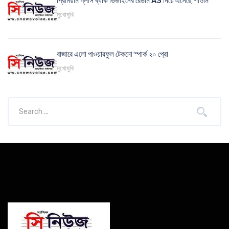
প্রিমিয়াম গ্লাস ব্যাক ডিজাইনের রেডমি A3 নিয়ে এসেছে শাওমি
মুখোমুখি
বাজারে এলো পাওয়ারফুল টেকনো স্পার্ক ২০ প্রো
মুখোমুখি