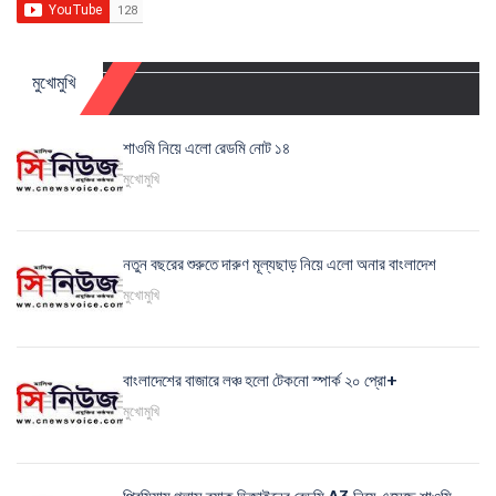
মুখোমুখি
শাওমি নিয়ে এলো রেডমি নোট ১৪
মুখোমুখি
নতুন বছরের শুরুতে দারুণ মূল্যছাড় নিয়ে এলো অনার বাংলাদেশ
মুখোমুখি
বাংলাদেশের বাজারে লঞ্চ হলো টেকনো স্পার্ক ২০ প্রো+
মুখোমুখি