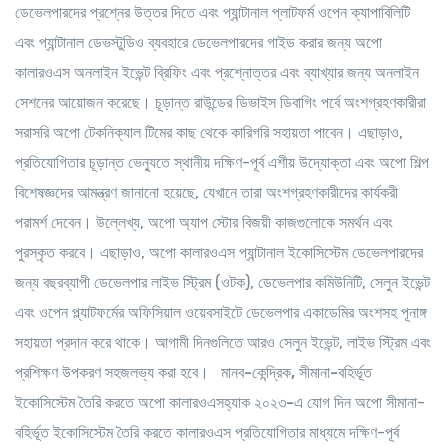
ডেভেলপারদের প্রশ্নের উত্তর দিতে এবং প্যান্টানাল প্লাটফর্ম ওপেন ক্যাপাবিলিটি
এবং প্যান্টানাল ডেভস্টুডিও ব্যবহারে ডেভেলপারদের গাইড করার জন্য অপো
কালারওএস অনলাইন ইভেন্ট ব্রিফিং এবং প্রশ্নোত্তর এবং ব্যাখ্যার জন্য অনলাইন
সেশনের আয়োজন করেছে। চূড়ান্ত রাউন্ডের ডিভাইস ডিবাগিং পর্বে অংশগ্রহণকারীরা
সরাসরি অপো টেকনিক্যাল টিমের কাছ থেকে কারিগরি সহায়তা পাবেন। এছাড়াও,
প্রতিযোগিতার চূড়ান্ত ভেন্যুতে স্থানীয় দক্ষিণ-পূর্ব এশীয় উদ্যোক্তা এবং অপো শিল্প
বিশেষজ্ঞদের আমন্ত্রণ জানানো হয়েছে, যেখানে তারা অংশগ্রহণকারীদের কার্যকরী
পরামর্শ দেবেন। উল্লেখ্য, অপো অ্যাপ স্টোর বিজয়ী কাজগুলোকে সমর্থন এবং
পুরস্কৃত করবে। এছাড়াও, অপো কালারওএস প্যান্টানাল ইকোসিস্টেম ডেভেলপারদের
জন্য বছরব্যাপী ডেভেলপার লাইভ স্ট্রিম (ওটক), ডেভেলপার কমিউনিটি, সেলুন ইভেন্ট
এবং ওপেন প্ল্যাটফর্মের অফিসিয়াল ওয়েবসাইটে ডেভেলপার একাডেমির অংশসহ পূনাঙ্গ
সহায়তা প্রদান করে থাকে। আগামী দিনগুলিতে আরও সেলুন ইভেন্ট, লাইভ স্ট্রিম এবং
প্রশিক্ষণ উপকরণ সহজলভ্য করা হবে।
মানব
-
কেন্দ্রিক
,
সীমানা
-
বহির্ভূত
ইকোসিস্টেম
তৈরি
করতে
অপো
কালারওএসহ্যাক
২০২৩
-
এ
যোগ
দিন
অপো সীমানা-
বহির্ভূত ইকোসিস্টেম তৈরি করতে কালারওএস প্রতিযোগিতার মাধ্যমে দক্ষিণ-পূর্ব