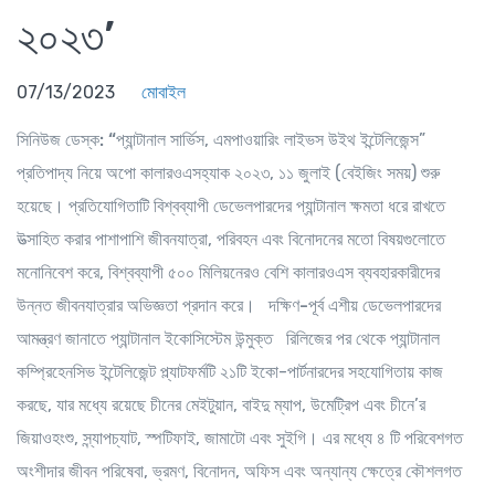
২০২৩’
07/13/2023
মোবাইল
সিনিউজ ডেস্ক: “
প্যান্টানাল সার্ভিস, এমপাওয়ারিং লাইভস উইথ ইন্টেলিজেন্স”
প্রতিপাদ্য নিয়ে অপো কালারওএসহ্যাক ২০২৩, ১১ জুলাই (বেইজিং সময়) শুরু
হয়েছে। প্রতিযোগিতাটি বিশ্বব্যাপী ডেভেলপারদের প্যান্টানাল ক্ষমতা ধরে রাখতে
উত্সাহিত করার পাশাপাশি জীবনযাত্রা, পরিবহন এবং বিনোদনের মতো বিষয়গুলোতে
মনোনিবেশ করে, বিশ্বব্যাপী ৫০০ মিলিয়নেরও বেশি কালারওএস ব্যবহারকারীদের
উন্নত জীবনযাত্রার অভিজ্ঞতা প্রদান করে।
দক্ষিণ
-
পূর্ব
এশীয়
ডেভেলপারদের
আমন্ত্রণ
জানাতে
প্যান্টানাল
ইকোসিস্টেম
উন্মুক্ত
রিলিজের পর থেকে প্যান্টানাল
কম্প্রিহেনসিভ ইন্টেলিজেন্ট প্ল্যাটফর্মটি ২১টি ইকো-পার্টনারদের সহযোগিতায় কাজ
করছে, যার মধ্যে রয়েছে চীনের মেইটুয়ান, বাইদু ম্যাপ, উমেট্রিপ এবং চীনে’র
জিয়াওহংশু, স্ন্যাপচ্যাট, স্পটিফাই, জামাটো এবং সুইগি। এর মধ্যে ৪ টি পরিবেশগত
অংশীদার জীবন পরিষেবা, ভ্রমণ, বিনোদন, অফিস এবং অন্যান্য ক্ষেত্রে কৌশলগত