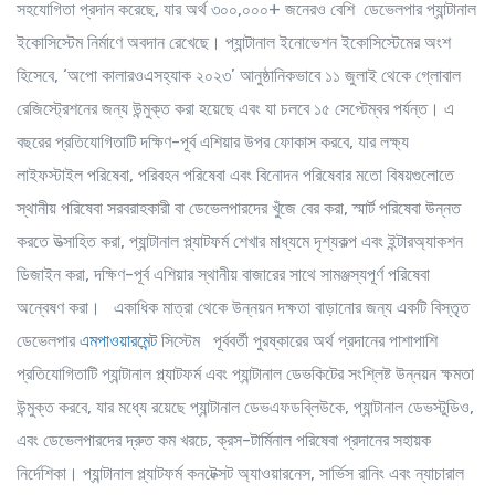
সহযোগিতা প্রদান করেছে, যার অর্থ ৩০০,০০০+ জনেরও বেশি ডেভেলপার প্যান্টানাল
ইকোসিস্টেম নির্মাণে অবদান রেখেছে। প্যান্টানাল ইনোভেশন ইকোসিস্টেমের অংশ
হিসেবে, ‘অপো কালারওএসহ্যাক ২০২৩’ আনুষ্ঠানিকভাবে ১১ জুলাই থেকে গ্লোবাল
রেজিস্ট্রেশনের জন্য উন্মুক্ত করা হয়েছে এবং যা চলবে ১৫ সেপ্টেম্বর পর্যন্ত। এ
বছরের প্রতিযোগিতাটি দক্ষিণ-পূর্ব এশিয়ার উপর ফোকাস করবে, যার লক্ষ্য
লাইফস্টাইল পরিষেবা, পরিবহন পরিষেবা এবং বিনোদন পরিষেবার মতো বিষয়গুলোতে
স্থানীয় পরিষেবা সরবরাহকারী বা ডেভেলপারদের খুঁজে বের করা, স্মার্ট পরিষেবা উন্নত
করতে উত্সাহিত করা, প্যান্টানাল প্ল্যাটফর্ম শেখার মাধ্যমে দৃশ্যকল্প এবং ইন্টারঅ্যাকশন
ডিজাইন করা, দক্ষিণ-পূর্ব এশিয়ার স্থানীয় বাজারের সাথে সামঞ্জস্যপূর্ণ পরিষেবা
অন্বেষণ করা।
একাধিক
মাত্রা
থেকে
উন্নয়ন
দক্ষতা
বাড়ানোর
জন্য
একটি
বিস্তৃত
ডেভেলপার
এমপাওয়ারমেন্ট
সিস্টেম
পূর্ববর্তী পুরষ্কারের অর্থ প্রদানের পাশাপাশি
প্রতিযোগিতাটি প্যান্টানাল প্ল্যাটফর্ম এবং প্যান্টানাল ডেভকিটের সংশ্লিষ্ট উন্নয়ন ক্ষমতা
উন্মুক্ত করবে, যার মধ্যে রয়েছে প্যান্টানাল ডেভএফডব্লিউকে, প্যান্টানাল ডেভস্টুডিও,
এবং ডেভেলপারদের দ্রুত কম খরচে, ক্রস-টার্মিনাল পরিষেবা প্রদানের সহায়ক
নির্দেশিকা। প্যান্টানাল প্ল্যাটফর্ম কনটেক্সট অ্যাওয়ারনেস, সার্ভিস রানিং এবং ন্যাচারাল