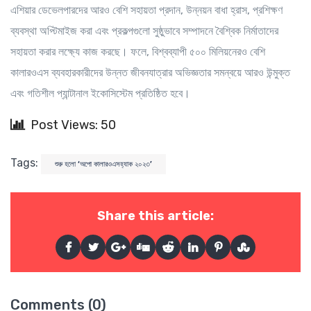
এশিয়ার ডেভেলপারদের আরও বেশি সহায়তা প্রদান, উন্নয়ন বাধা হ্রাস, প্রশিক্ষণ
ব্যবস্থা অপ্টিমাইজ করা এবং প্রকল্পগুলো সুষ্ঠুভাবে সম্পাদনে বৈশ্বিক নির্মাতাদের
সহায়তা করার লক্ষ্যে কাজ করছে। ফলে, বিশ্বব্যাপী ৫০০ মিলিয়নেরও বেশি
কালারওএস ব্যবহারকারীদের উন্নত জীবনযাত্রার অভিজ্ঞতার সমন্বয়ে আরও উন্মুক্ত
এবং গতিশীল প্যান্টানাল ইকোসিস্টেম প্রতিষ্ঠিত হবে।
Post Views: 50
Tags:
শুরু হলো ‘অপো কালারওএসহ্যাক ২০২৩’
Share this article:
Comments (0)