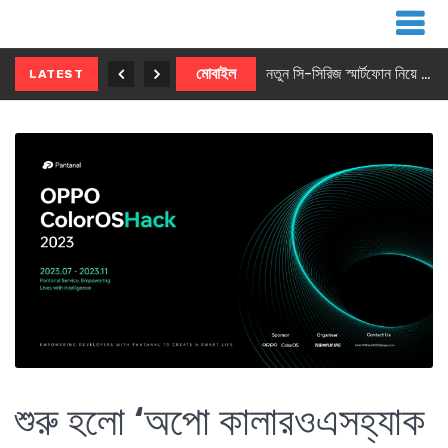
নতুন ৫জি মাস্টার ফোন আনছে ইনফিনিক্স
মোবাইল
নতুন সি-সিরিজ স্মার্টফোন নিয়ে আসছে রিয়েলমি
LATEST
শুরু হলো ‘অপো কালারওএসহ্যাক