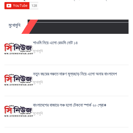
মুখোমুখি
শাওমি নিয়ে এলো রেডমি নোট ১৪
মুখোমুখি
নতুন বছরের শুরুতে দারুণ মূল্যছাড় নিয়ে এলো অনার বাংলাদেশ
মুখোমুখি
বাংলাদেশের বাজারে লঞ্চ হলো টেকনো স্পার্ক ২০ প্রো+
মুখোমুখি