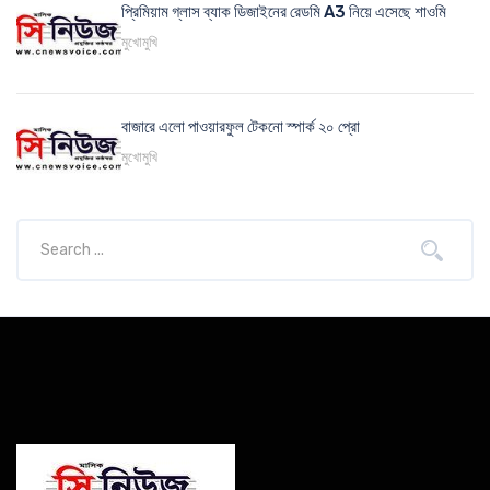
প্রিমিয়াম গ্লাস ব্যাক ডিজাইনের রেডমি A3 নিয়ে এসেছে শাওমি
মুখোমুখি
বাজারে এলো পাওয়ারফুল টেকনো স্পার্ক ২০ প্রো
মুখোমুখি